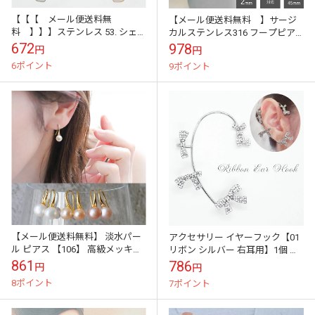
【【【 メール便送料無
【メール便送料無料 】サージ
料 】】】ステンレス 53. シェ
カルステンレス316 フープピア
ル入り ハート スタッド ピアス 1
ス2mm幅（内径 25mm 30mm
672
978
円
円
ペア 当店オリジナル 金属アレル
45mm）1ペア 金属アレルギ...
6ポイント
9ポイント
ギー対...
【メール便送料無料】 淡水パー
アクセサリー イヤーフック【01
ル ピアス 【106】 高級メッキコ
リボン シルバー 右耳用】1個 ラ
ーティング パール フック 揺れる
インストーン イヤーカフ 韓国
861
786
円
円
レディース 高見え ゴールド...
DIY 国内発送
8ポイント
7ポイント