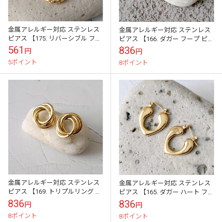
金属アレルギー対応 ステンレス
金属アレルギー対応 ステンレス
ピアス 【175. リバーシブル フー
ピアス 【166. ダガー フープ ピア
プピアス 外径15mm】 キャッチ
ス】 ゴールド キャッチレス メー
561
836
円
円
レス シンプル 輪っか メ...
ル便送料無料 国内発送
5ポイント
8ポイント
金属アレルギー対応 ステンレス
金属アレルギー対応 ステンレス
ピアス 【169. トリプルリング ピ
ピアス 【165. ダガー ハート フー
アス】 ゴールド/シルバー スタ
プ ピアス】 ゴールド キャッチレ
836
836
円
円
ッド メール便送料無料 国内発...
ス メール便送料無料 国内...
8ポイント
8ポイント