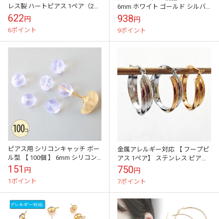
レス製 ハートピアス 1ペア（2
6mm ホワイト ゴールド シルバ
個）スタッド ピアス シンプル ス
ー 可愛い【a-e327】
622
938
円
円
テンレス シルバー ピンクゴ...
6ポイント
9ポイント
ピアス用 シリコンキャッチ ボー
金属アレルギー対応 【 フープピ
ル型 【 100個 】 6mm シリコン
アス 1ペア】 ステンレス ピアス
キャッチ イヤカフ ボール 非貫通
ゴールド シルバー バイカラー 国
151
750
円
円
球形 丸型 クリアー ...
内発送
1ポイント
7ポイント