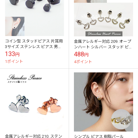
コイン型 スタッドピアス 片耳用
金属アレルギー対応 209. オープ
3サイズ ステンレス ピアス 男女
ンハート シルバー スタッド ピア
兼用 メンズ DIY 国内発送
ス 1ペア 10ペア シンプル ステン
133
488
円
円
レス304 国内発送
1ポイント
4ポイント
金属アレルギー対応 210. ステン
シンプル ピアス 樹脂パール