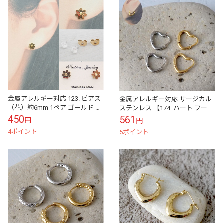
金属アレルギー対応 123. ピアス
金属アレルギー対応 サージカル
（花）約6mm 1ペア ゴールド ス
ステンレス 【174. ハート フープ
テンレス（SUS304） 国内発送
ピアス S 12ｘ11mm】 キャッチ
450
561
円
円
レス オープンハート メ...
4ポイント
5ポイント