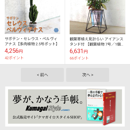
サボテン・セレウス・ペルヴィ
観葉寄植え見計らい アイアンス
アナス【多肉植物 2.5号ポット】
タンド付 【観葉植物 7号／1個売
り】
4,256
6,631
円
円
42ポイント
66ポイント
< 前へ
次へ >