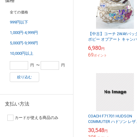
価格
全ての価格
999円以下
1,000円-4,999円
【中古】コーチ 2WAYバッ
ポピー オプアート キャン
5,000円-9,999円
×レザー C1069-15311
6,980
円
10,000円以上
69
ポイント
円
〜
円
絞り込む
支払い方法
COACH F71701 HUDSON
カードが使える商品のみ
COMMUTER ハドソン レザ
コミューター / コーチ 牛革
30,548
円
ムースレザー 2WA...