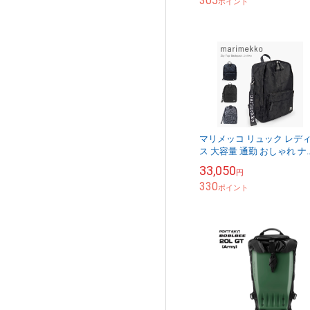
305
ポイント
マリメッコ リュック レデ
ス 大容量 通勤 おしゃれ ナ
ロン 大きめ 大人 リュック
33,050
円
ック ブランド A4 デイパッ
330
女性...
ポイント