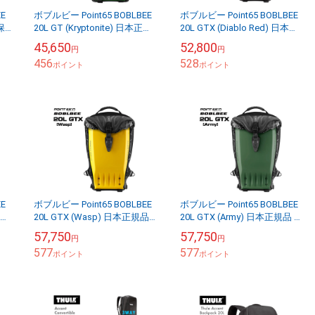
E
ボブルビー Point65 BOBLBEE
ボブルビー Point65 BOBLBEE
保
20L GT (Kryptonite) 日本正規
20L GTX (Diablo Red) 日本正
除
品 保証付 【送料無料（沖縄県
規品 保証付 【送料無料（沖縄
45,650
52,800
円
円
を除く）...
県を除く...
456
528
ポイント
ポイント
E
ボブルビー Point65 BOBLBEE
ボブルビー Point65 BOBLBEE
 保
20L GTX (Wasp) 日本正規品
20L GTX (Army) 日本正規品 保
除
保証付 【送料無料（沖縄県を
証付 【送料無料（沖縄県を除
57,750
57,750
円
円
除く）】
く）】
577
577
ポイント
ポイント