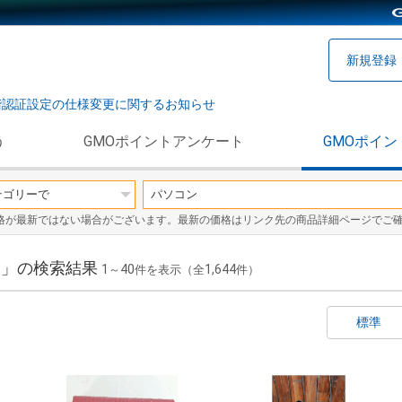
新規登録
階認証設定の仕様変更に関するお知らせ
う
GMOポイントアンケート
GMOポイン
格が最新ではない場合がございます。最新の価格はリンク先の商品詳細ページでご
コン」の検索結果
1
40
1,644
～
件を表示（全
件）
標準