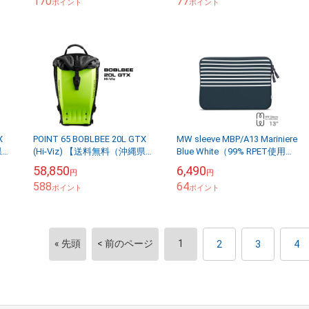
170
77
ポイント
ポイント
X
POINT 65 BOBLBEE 20L GTX
MW sleeve MBP/A13 Mariniere
県を
(Hi-Viz) 【送料無料（沖縄県を
Blue White（99% RPET使用
除く）】
MacBook Pro/Air...
58,850
6,490
円
円
588
64
ポイント
ポイント
« 先頭
< 前のページ
1
2
3
4