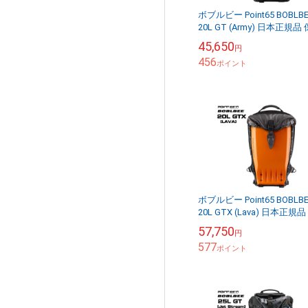
ボブルビー Point65 BOBLBE
20L GT (Army) 日本正規品 
証付 【送料無料（沖縄県を
45,650
円
く）】
456
ポイント
ボブルビー Point65 BOBLBE
20L GTX (Lava) 日本正規品
証付 【送料無料（沖縄県を
57,750
円
く）】
577
ポイント