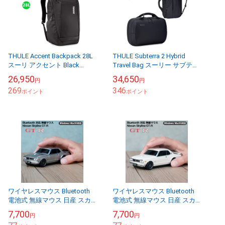
THULE Accent Backpack 28L
THULE Subterra 2 Hybrid
スーリ アクセント Black
Travel Bag スーリー サブテラ
3205382 TACBP2216【送料無
２ ハイブリッド トラベルバッ
26,950
34,650
円
円
料...
グ Blac...
269
346
ポイント
ポイント
ワイヤレスマウス Bluetooth
ワイヤレスマウス Bluetooth
電池式 無線マウス 日産 スカ
電池式 無線マウス 日産 スカ
イライン Nissan Skyline GT-R
イライン Nissan Skyline GT-R
7,700
7,700
円
円
(ガンメタ ...
(ホワイト)...