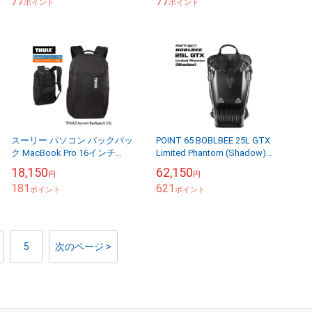
77
77
ポイント
ポイント
スーリー パソコン バックパッ
POINT 65 BOBLBEE 25L GTX
ク MacBook Pro 16インチ
Limited Phantom (Shadow)
iPad 10.5対応 THULE Accent
[限定モデル]【送料無料（沖
18,150
62,150
円
円
Backp...
縄...
181
621
ポイント
ポイント
5
次のページ >