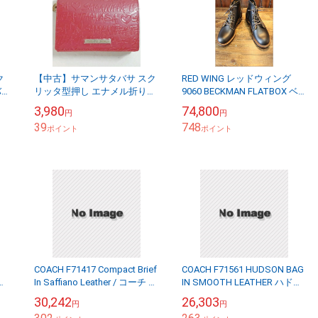
ク
【中古】サマンサタバサ スク
RED WING レッドウィング
バス
リッタ型押し エナメル折り財
9060 BECKMAN FLATBOX ベ
布 ピンク
ックマン フラットボックス
3,980
74,800
円
円
39
748
ポイント
ポイント
COACH F71417 Compact Brief
COACH F71561 HUDSON BAG
ー
In Saffiano Leather / コーチ サ
IN SMOOTH LEATHER ハドソ
 ス
フィアーノ 牛革 2W...
ン スムースレザー / コーチ 牛
30,242
26,303
円
円
革 カ...