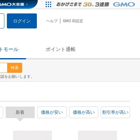
ログイン
ヘルプ
GMO ID設定
トモール
ポイント通帳
検索
確認をお願いします。
新着
価格が安い
価格が高い
割引率が高い