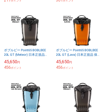
217
301
ポイント
ポイント
ボブルビー Point65 BOBLBEE
ボブルビー Point65 BOBLBEE
20L GT (Meteor) 日本正規品
20L GT (Lava) 日本正規品 保
保証付 【送料無料（沖縄県を
証付 【送料無料（沖縄県を除
45,650
45,650
円
円
除く）】
く）】
456
456
ポイント
ポイント