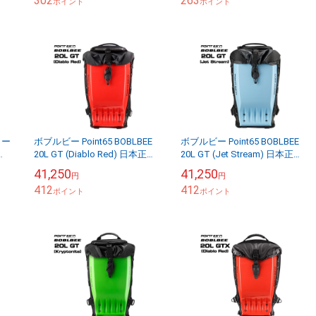
302
263
ポイント
ポイント
ィー
ボブルビー Point65 BOBLBEE
ボブルビー Point65 BOBLBEE
イ
20L GT (Diablo Red) 日本正規
20L GT (Jet Stream) 日本正規
サ
品 保証付 【送料無料（沖縄県
品 保証付 【送料無料（沖縄県
41,250
41,250
円
円
ク
を除く）...
を除く）...
412
412
ポイント
ポイント