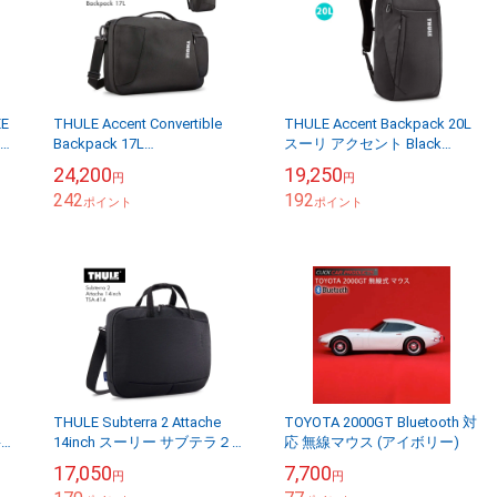
E
THULE Accent Convertible
THULE Accent Backpack 20L
正規
Backpack 17L
スーリ アクセント Black
縄県
TACLB2116【送料無料（沖縄
3205380 TACBP2115【送料無
24,200
19,250
円
円
県を除く）】
料（...
242
192
ポイント
ポイント
THULE Subterra 2 Attache
TOYOTA 2000GT Bluetooth 対
料
14inch スーリー サブテラ２
応 無線マウス (アイボリー)
アタッシュ 14インチ TSA-
17,050
7,700
円
円
414【送料...