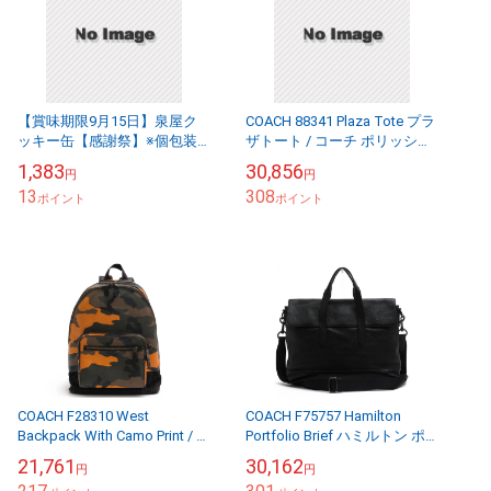
【賞味期限9月15日】泉屋ク
COACH 88341 Plaza Tote プラ
ッキー缶【感謝祭】※個包装
ザトート / コーチ ポリッシュ
19枚入
ドペブルレザー 牛革 ノート
1,383
30,856
円
円
PC収納可 肩掛け ...
13
308
ポイント
ポイント
COACH F28310 West
COACH F75757 Hamilton
Backpack With Camo Print / コ
Portfolio Brief ハミルトン ポ
ーチ 牛革 ノートPC収納可 迷
ートフォリオ ブリーフ / コー
21,761
30,162
円
円
彩・カ...
チ ペプ...