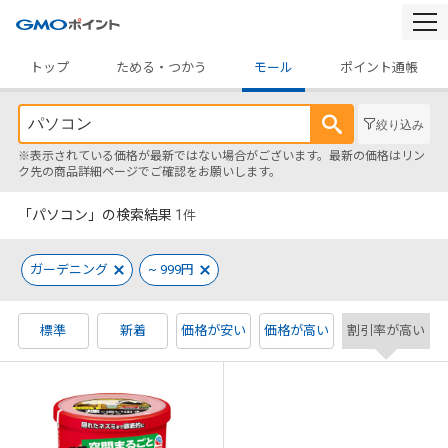
togg
navi
トップ
ためる・つかう
モール
ポイント通帳
絞り込み
※表示されている価格が最新ではない場合がございます。最新の価格はリン
ク先の商品詳細ページでご確認をお願いします。
「パソコン」の検索結果
1
件
ガーデニング
~ 999円
標準
新着
価格が安い
価格が高い
割引率が高い