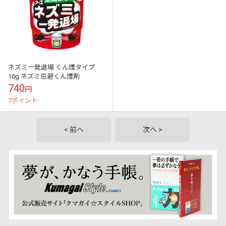
ネズミ一発退場 くん煙タイプ
10g ネズミ忌避くん煙剤
740
円
7ポイント
< 前へ
次へ >