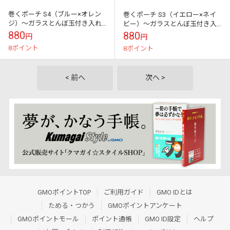
巻くポーチ S4（ブルー×オレン
巻くポーチ S3（イエロー×ネイ
ジ）～ガラスとんぼ玉付き入れ
ビー）～ガラスとんぼ玉付き入
る物を選ばないヒモ巻き仕様乗
れる物を選ばないヒモ巻き仕様
880
880
円
円
車カードケース・アクセサリー
乗車カードケース・アクセサリ
8ポイント
8ポイント
収納に
ー収納に
< 前へ
次へ >
GMOポイントTOP
ご利用ガイド
GMO IDとは
ためる・つかう
GMOポイントアンケート
GMOポイントモール
ポイント通帳
GMO ID設定
ヘルプ