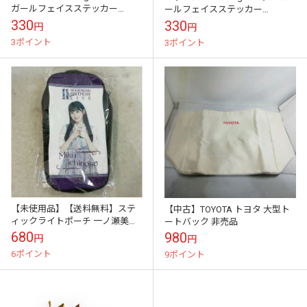
ガールフェイスステッカー
ールフェイスステッカー
[105253054026 FW25] X-girl
[105253054026 FW25] X-girl FACE
330
330
円
円
FACE S...
S...
3ポイント
3ポイント
【未使用品】【送料無料】ステ
【中古】TOYOTA トヨタ 大型ト
ィックライトポーチ 一ノ瀬美空
ートバック 非売品
※メール便でお送りします【代
680
980
円
円
引き不可】
6ポイント
9ポイント