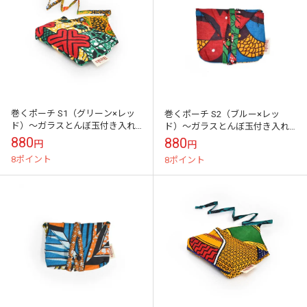
巻くポーチ S1（グリーン×レッ
巻くポーチ S2（ブルー×レッ
ド）～ガラスとんぼ玉付き入れ
ド）～ガラスとんぼ玉付き入れ
る物を選ばないヒモ巻き仕様乗
る物を選ばないヒモ巻き仕様乗
880
880
円
円
車カードケース・アクセサリー
車カードケース・アクセサリー
8ポイント
8ポイント
収納に
収納に