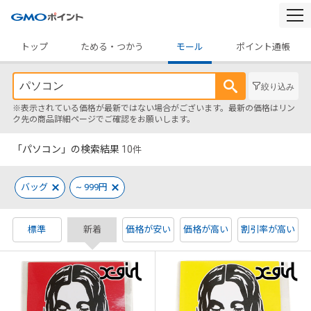
togg
navi
トップ
ためる・つかう
モール
ポイント通帳
絞り込み
※表示されている価格が最新ではない場合がございます。最新の価格はリン
ク先の商品詳細ページでご確認をお願いします。
「パソコン」の検索結果
10
件
バッグ
~ 999円
標準
新着
価格が安い
価格が高い
割引率が高い