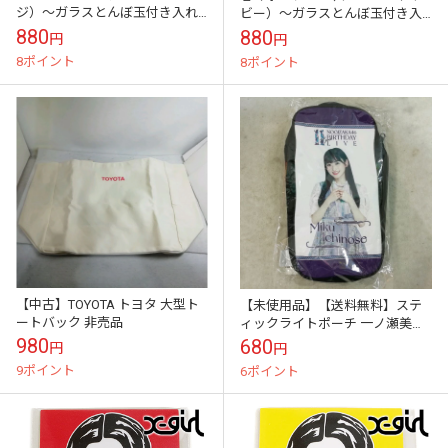
ジ）～ガラスとんぼ玉付き入れ
ビー）～ガラスとんぼ玉付き入
る物を選ばないヒモ巻き仕様乗
れる物を選ばないヒモ巻き仕様
880
880
円
円
車カードケース・アクセサリー
乗車カードケース・アクセサリ
8ポイント
8ポイント
収納に
ー収納に
【中古】TOYOTA トヨタ 大型ト
【未使用品】【送料無料】ステ
ートバック 非売品
ィックライトポーチ 一ノ瀬美空
※メール便でお送りします【代
980
680
円
円
引き不可】
9ポイント
6ポイント