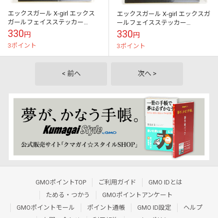
エックスガール X-girl エックス
エックスガール X-girl エックスガ
ガールフェイスステッカー
ールフェイスステッカー
[105253054026 FW25] X-girl
[105253054026 FW25] X-girl FACE
330
330
円
円
FACE S...
S...
3ポイント
3ポイント
< 前へ
次へ >
GMOポイントTOP
ご利用ガイド
GMO IDとは
ためる・つかう
GMOポイントアンケート
GMOポイントモール
ポイント通帳
GMO ID設定
ヘルプ