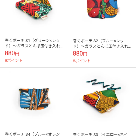
巻くポーチ S1（グリーン×レッ
巻くポーチ S2（ブルー×レッ
ド）～ガラスとんぼ玉付き入れ
ド）～ガラスとんぼ玉付き入れ
る物を選ばないヒモ巻き仕様乗
る物を選ばないヒモ巻き仕様乗
880
880
円
円
車カードケース・アクセサリー
車カードケース・アクセサリー
8ポイント
8ポイント
収納に
収納に
巻くポーチ S4（ブルー×オレン
巻くポーチ S3（イエロー×ネイ