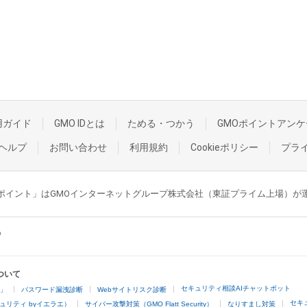
用ガイド
GMO IDとは
ためる・つかう
GMOポイントアンケ
ヘルプ
お問い合わせ
利用規約
Cookieポリシー
プラ
GMOポイント」はGMOインターネットグループ株式会社（東証プライム上場）
ついて
セキュリティ相談AIチャットボット
4」
パスワード漏洩診断
Webサイトリスク診断
セキ
ュリティ byイエラエ）
サイバー攻撃対策（GMO Flatt Security）
なりすまし対策