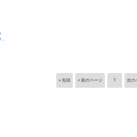
サ
フ
« 先頭
< 前のページ
1
次の