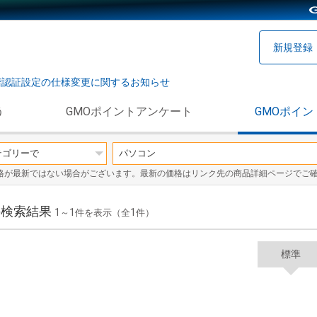
新規登録
階認証設定の仕様変更に関するお知らせ
う
GMOポイントアンケート
GMOポイン
格が最新ではない場合がございます。最新の価格はリンク先の商品詳細ページでご
の検索結果
1
1
1
～
件を表示（全
件）
標準