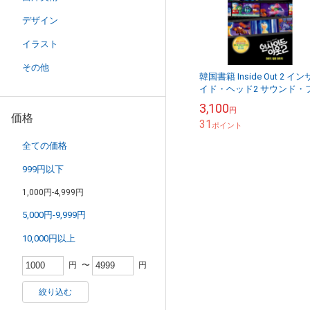
デザイン
イラスト
その他
韓国書籍 Inside Out 2 イン
イド・ヘッド2 サウンド・
ィルム・アートブック
3,100
円
価格
31
ポイント
全ての価格
999円以下
1,000円-4,999円
5,000円-9,999円
10,000円以上
円
〜
円
絞り込む