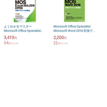
よくわかるマスター
Microsoft Office Specialist
Microsoft Office Specialist
Microsoft Word 2016 対策テ
Excel 365&2019 Expert 対策テ
キスト& 問題集
3,410
2,200
円
円
キス...
34
22
ポイント
ポイント