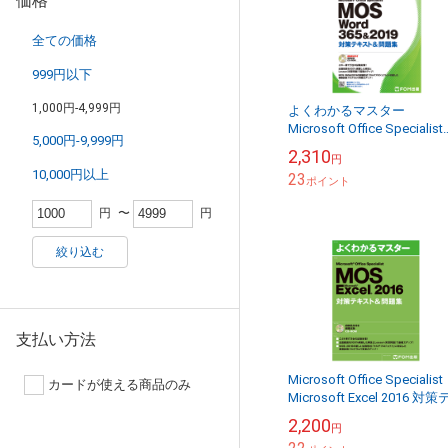
価格
全ての価格
999円以下
1,000円-4,999円
よくわかるマスター
Microsoft Office Specialist
5,000円-9,999円
Word 365 & 2019 対策テキ
2,310
円
ト & 問題...
10,000円以上
23
ポイント
円
〜
円
絞り込む
支払い方法
Microsoft Office Specialist
カードが使える商品のみ
Microsoft Excel 2016 対
スト& 問題集
2,200
円