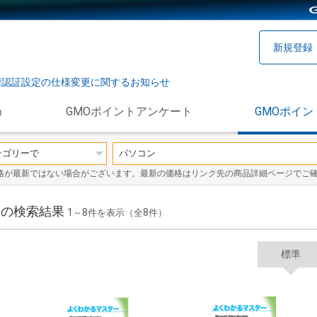
新規登録
階認証設定の仕様変更に関するお知らせ
う
GMOポイントアンケート
GMOポイン
格が最新ではない場合がございます。最新の価格はリンク先の商品詳細ページでご
」の検索結果
1
8
8
～
件を表示（全
件）
標準