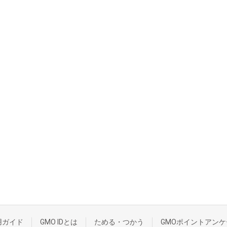
用ガイド
GMO IDとは
ためる・つかう
GMOポイントアンケ