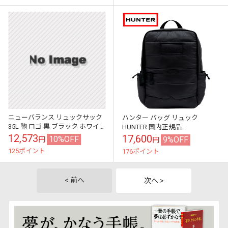
ニューバランス リュックサック
ハンター バッグ リュック
35L 鞄 ロゴ 黒 ブラック ホワイ
HUNTER 国内正規品
ト トップローディングバックパ
UBB1116SHA ORIGINAL PUFFER
12,573
17,600
10%OFF
9%OFF
円
円
ック LAB55614 new...
BACKPACK オリ...
125ポイント
176ポイント
< 前へ
次へ >