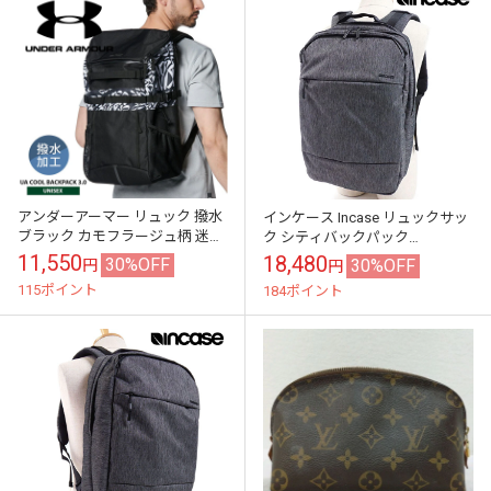
アンダーアーマー リュック 撥水
インケース Incase リュックサッ
ブラック カモフラージュ柄 迷彩
ク シティバックパック
UNDER ARMOUR UAクール バッ
[37171077] 24L City Backpack ユ
11,550
18,480
30%OFF
30%OFF
円
円
クパック3.0 30...
ニセック...
115ポイント
184ポイント