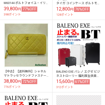
M60144 ポルトフォイユ・イリ
タイガ コインケース ポルトモ
ス 長財布 ガレ ベージュ
ネ・キュヴェット アルドワーズ
39,800
12,800
77%OFF
76%OFF
円
円
398ポイント
128ポイント
【中古】【送料無料】シャネル
BALENO EXE バレノ エグゼ ビジ
マトラッセラウンドファスナー
ネストローリー 福利厚生倶楽部
長財布ラムスキンゴールド
会員様ご優待価格40%OFF
38,800
15,600
72%OFF
61%OFF
円
円
A50097
776ポイント
312ポイント