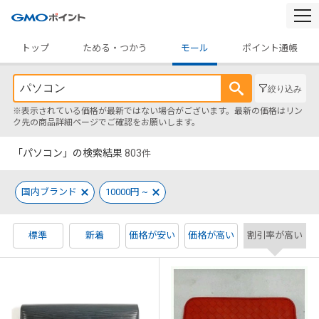
togg
navi
トップ
ためる・つかう
モール
ポイント通帳
絞り込み
※表示されている価格が最新ではない場合がございます。最新の価格はリン
ク先の商品詳細ページでご確認をお願いします。
「パソコン」の検索結果
803
件
国内ブランド
10000円 ~
標準
新着
価格が安い
価格が高い
割引率が高い