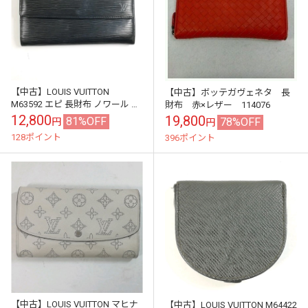
【中古】LOUIS VUITTON
【中古】ボッテガヴェネタ 長
M63592 エピ 長財布 ノワール ポ
財布 赤×レザー 114076
シェットポルトモネクレディ★
12,800
19,800
81%OFF
78%OFF
円
円
タバコ臭
128ポイント
396ポイント
【中古】LOUIS VUITTON マヒナ
【中古】LOUIS VUITTON M64422