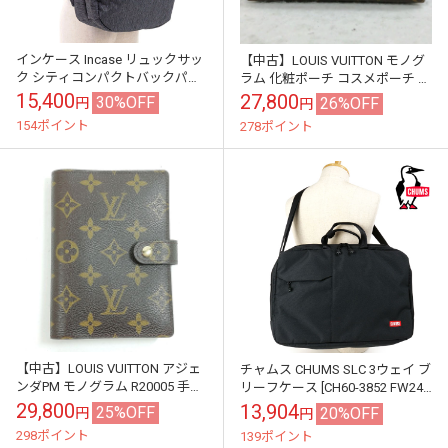
インケース Incase リュックサッ
【中古】LOUIS VUITTON モノグ
ク シティコンパクトバックパッ
ラム 化粧ポーチ コスメポーチ ポ
ク [37171080] 19L City Compact
シェット・コスメティック
15,400
27,800
30%OFF
26%OFF
円
円
B...
M47515
154ポイント
278ポイント
【中古】LOUIS VUITTON アジェ
チャムス CHUMS SLC 3ウェイ ブ
ンダPM モノグラム R20005 手帳
リーフケース [CH60-3852 FW24]
カバー
SLC 3Way Briefcase メ...
29,800
13,904
25%OFF
20%OFF
円
円
298ポイント
139ポイント