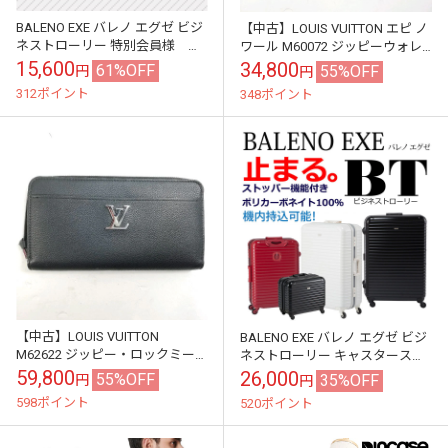
BALENO EXE バレノ エグゼ ビジ
【中古】LOUIS VUITTON エピ ノ
ネストローリー 特別会員様 ご
ワール M60072 ジッピーウォレ
優待価格40%OFF
ット 長財布
15,600
34,800
61%OFF
55%OFF
円
円
312ポイント
348ポイント
【中古】LOUIS VUITTON
BALENO EXE バレノ エグゼ ビジ
M62622 ジッピー・ロックミー
ネストローリー キャスタースト
ラウンドファスナー長財布
ッパー 機内持ち込み 送料無料
59,800
26,000
55%OFF
35%OFF
円
円
598ポイント
520ポイント