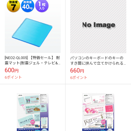
[NEO2-QL005] 【特価セール】 耐
パソコンのキーボードのキーの
震マット(耐震ジェル・テレビ&
すき間に挟んで立てかけられる
パソコン対応・耐震度7・耐荷重
かわいい伝言メモ ハイモジモ
600
660
円
円
40kg)★
ジ Deng On MOOMIN\"スニフ\"
6ポイント
6ポイント