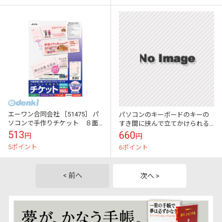
エーワン合同会社 ［51475］ パ
パソコンのキーボードのキーの
ソコンで手作りチケット ８面
すき間に挟んで立てかけられる
付半券付 ピンク【AKB】
かわいい伝言メモ ハイモジモ
513
660
円
円
ジ Deng On MOOMIN\"お家を
5ポイント
6ポイント
つく...
< 前へ
次へ >