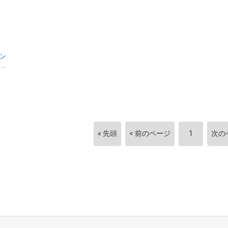
ン
リ
ン
« 先頭
< 前のページ
1
次の