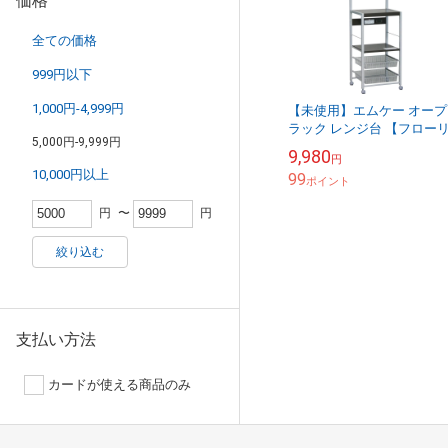
価格
全ての価格
999円以下
1,000円-4,999円
【未使用】エムケー オープ
ラック レンジ台 【フロー
5,000円-9,999円
エ】 スリムタイプ ブラウ
9,980
円
ORE-102T
10,000円以上
99
ポイント
円
〜
円
絞り込む
支払い方法
カードが使える商品のみ