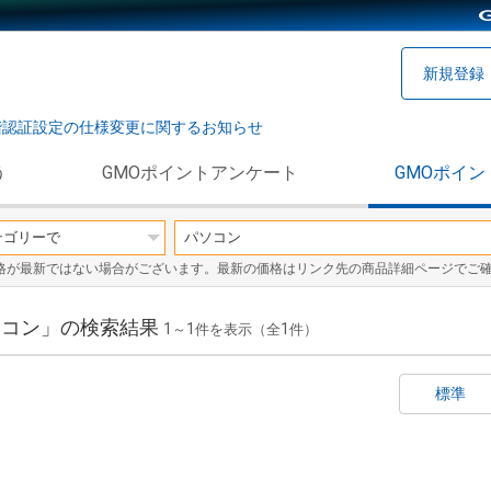
新規登録
階認証設定の仕様変更に関するお知らせ
う
GMOポイントアンケート
GMOポイン
格が最新ではない場合がございます。最新の価格はリンク先の商品詳細ページでご
パソコン」の検索結果
1
1
1
～
件を表示（全
件）
標準