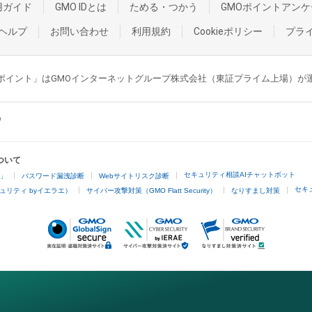
用ガイド
GMO IDとは
ためる・つかう
GMOポイントアンケ
ヘルプ
お問い合わせ
利用規約
Cookieポリシー
プラ
GMOポイント」はGMOインターネットグループ株式会社（東証プライム上場）
ついて
セキュリティ相談AIチャットボット
4」
パスワード漏洩診断
Webサイトリスク診断
セキ
ュリティ byイエラエ）
サイバー攻撃対策（GMO Flatt Security）
なりすまし対策