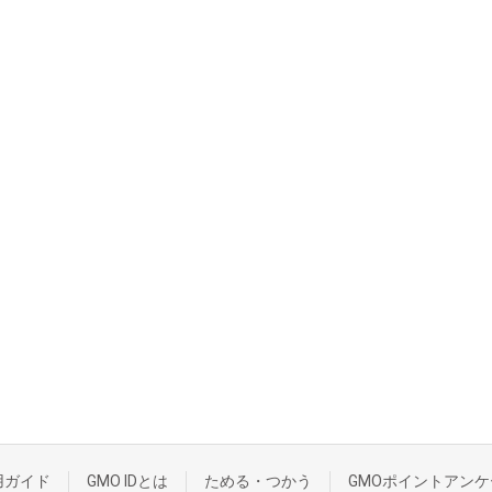
用ガイド
GMO IDとは
ためる・つかう
GMOポイントアンケ