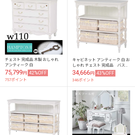
チェスト 完成品 木製 おしゃれ
キャビネット アンティーク 白 お
アンティーク 白
しゃれ チェスト 完成品 バスケ
ット付き
75,799
34,666
42%OFF
43%OFF
円
円
757ポイント
346ポイント