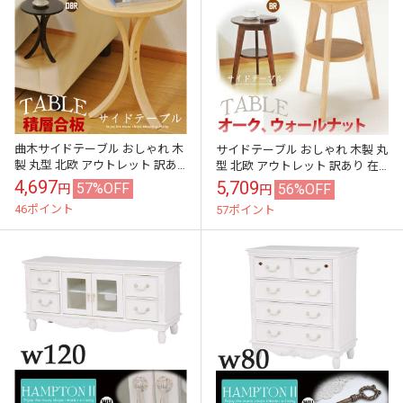
曲木サイドテーブル おしゃれ 木
サイドテーブル おしゃれ 木製 丸
製 丸型 北欧 アウトレット 訳あ
型 北欧 アウトレット 訳あり 在
り 在庫処分
庫処分
4,697
5,709
57%OFF
56%OFF
円
円
46ポイント
57ポイント