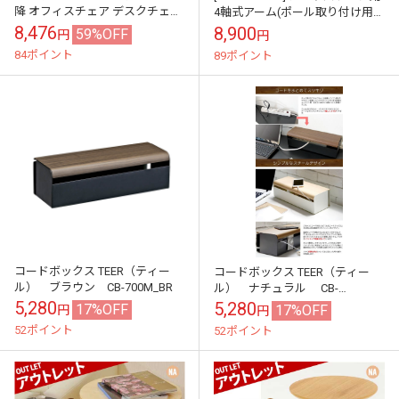
降 オフィスチェア デスクチェア
4軸式アーム(ポール取り付け用
おしゃれ 北欧 ベロア調 PVC パソ
部品)MARMGUS10T専用
8,476
8,900
59%OFF
円
円
コンチェア キャスター付...
84ポイント
89ポイント
コードボックス TEER（ティー
コードボックス TEER（ティー
ル） ブラウン CB-700M_BR
ル） ナチュラル CB-
700M_NT
5,280
5,280
17%OFF
17%OFF
円
円
52ポイント
52ポイント