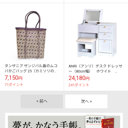
タンザニア ザンジバル島のムコ
ANRI（アンリ）デスク ドレッサ
バかごバッグ 25（カミソリの
ー（80cm幅） ホワイト
刃）（ネイビー×ナチュラル）ア
AN70-80D-WH
7,150
24,180
円
円
フリカ伝統工芸品〔一点もの〕
71ポイント
241ポイント
プラスチック...
< 前へ
次へ >