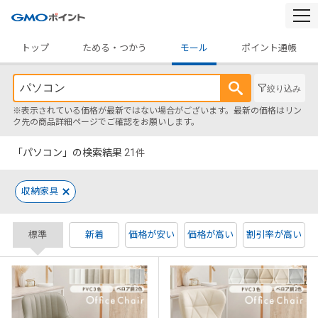
togg
navi
トップ
ためる・つかう
モール
ポイント通帳
絞り込み
※表示されている価格が最新ではない場合がございます。最新の価格はリン
ク先の商品詳細ページでご確認をお願いします。
「パソコン」の検索結果
21
件
収納家具
標準
新着
価格が安い
価格が高い
割引率が高い