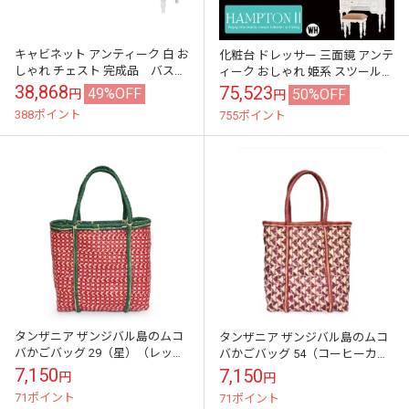
キャビネット アンティーク 白 お
化粧台 ドレッサー 三面鏡 アンテ
しゃれ チェスト 完成品 バスケ
ィーク おしゃれ 姫系 スツール付
ット付き
き
38,868
75,523
49%OFF
50%OFF
円
円
388ポイント
755ポイント
タンザニア ザンジバル島のムコ
タンザニア ザンジバル島のムコ
バかごバッグ 29（星）（レッド
バかごバッグ 54（コーヒーカッ
×グリーン）アフリカ伝統工芸品
プ）（ピンク×ナチュラル）アフ
7,150
7,150
円
円
プラスチックフリーな暮らし
リカ伝統工芸品 プラスチックフ
71ポイント
71ポイント
リーな暮...