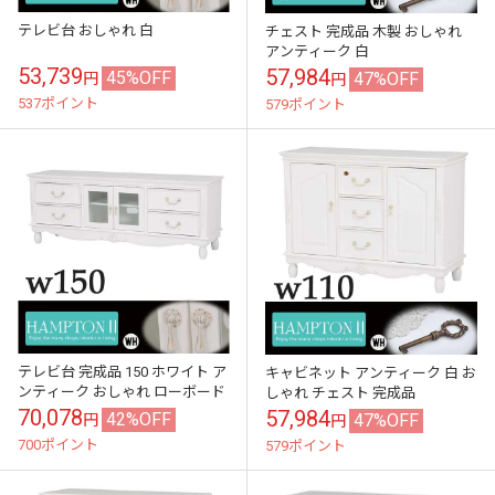
テレビ台 おしゃれ 白
チェスト 完成品 木製 おしゃれ
アンティーク 白
53,739
57,984
45%OFF
47%OFF
円
円
537ポイント
579ポイント
テレビ台 完成品 150 ホワイト ア
キャビネット アンティーク 白 お
ンティーク おしゃれ ローボード
しゃれ チェスト 完成品
70,078
57,984
42%OFF
47%OFF
円
円
700ポイント
579ポイント