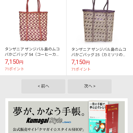
タンザニア ザンジバル島のムコ
タンザニア ザンジバル島のムコ
バかごバッグ 54（コーヒーカッ
バかごバッグ 25（カミソリの
プ）（ピンク×ナチュラル）アフ
刃）（ネイビー×ナチュラル）ア
7,150
7,150
円
円
リカ伝統工芸品 プラスチックフ
フリカ伝統工芸品〔一点もの〕
71ポイント
71ポイント
リーな暮...
プラスチック...
< 前へ
次へ >