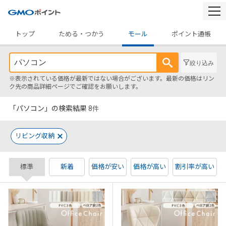
togg
navi
トップ
ためる・つかう
モール
ポイント通帳
絞り込み
※表示されている価格が最新ではない場合がございます。最新の価格はリン
ク先の商品詳細ページでご確認をお願いします。
「パソコン」の検索結果
8
件
リビング収納
標準
新着
価格が安い
価格が高い
割引率が高い