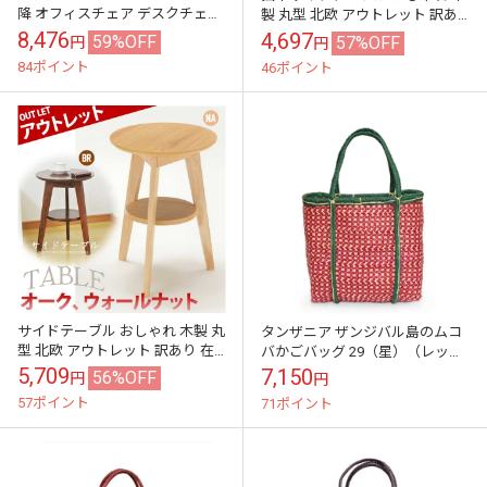
降 オフィスチェア デスクチェア
製 丸型 北欧 アウトレット 訳あ
おしゃれ 北欧 ベロア調 PVC パソ
り 在庫処分
8,476
4,697
59%OFF
57%OFF
円
円
コンチェア キャスター付...
84ポイント
46ポイント
サイドテーブル おしゃれ 木製 丸
タンザニア ザンジバル島のムコ
型 北欧 アウトレット 訳あり 在
バかごバッグ 29（星）（レッド
庫処分
×グリーン）アフリカ伝統工芸品
5,709
7,150
56%OFF
円
円
プラスチックフリーな暮らし
57ポイント
71ポイント