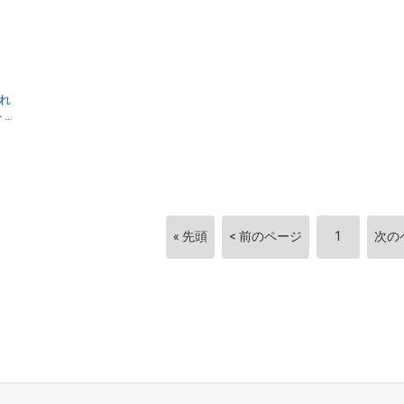
れ
« 先頭
< 前のページ
1
次の