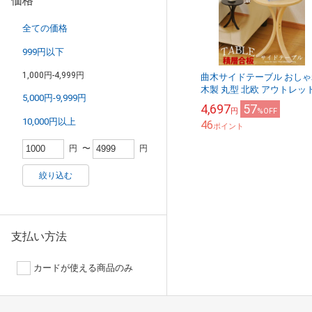
価格
全ての価格
999円以下
1,000円-4,999円
曲木サイドテーブル おしゃ
木製 丸型 北欧 アウトレット
5,000円-9,999円
訳あり 在庫処分
4,697
57
円
%OFF
10,000円以上
46
ポイント
円
〜
円
絞り込む
支払い方法
カードが使える商品のみ