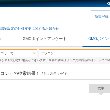
新規登録
階認証設定の仕様変更に関するお知らせ
う
GMOポイントアンケート
GMOポイン
格が最新ではない場合がございます。最新の価格はリンク先の商品詳細ページでご
パソコン」の検索結果
1
1
1
～
件を表示（全
件）
標準