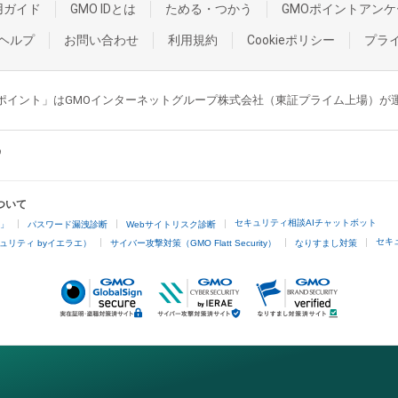
用ガイド
GMO IDとは
ためる・つかう
GMOポイントアンケ
ヘルプ
お問い合わせ
利用規約
Cookieポリシー
プラ
GMOポイント」はGMOインターネットグループ株式会社（東証プライム上場）
ついて
セキュリティ相談AIチャットボット
4」
パスワード漏洩診断
Webサイトリスク診断
セキ
ュリティ byイエラエ）
サイバー攻撃対策（GMO Flatt Security）
なりすまし対策