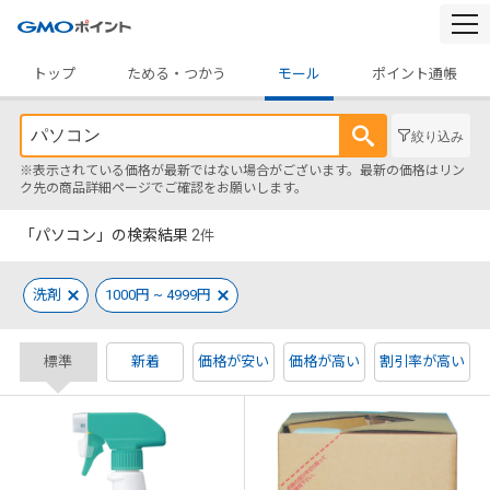
togg
navi
トップ
ためる・つかう
モール
ポイント通帳
絞り込み
※表示されている価格が最新ではない場合がございます。最新の価格はリン
ク先の商品詳細ページでご確認をお願いします。
「パソコン」の検索結果
2
件
洗剤
1000円 ~ 4999円
標準
新着
価格が安い
価格が高い
割引率が高い