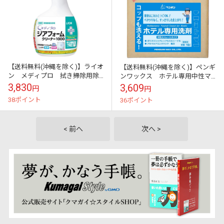
【送料無料(沖縄を除く)】ライオ
【送料無料(沖縄を除く)】ペンギ
ン メディプロ 拭き掃除用除
ンワックス ホテル専用中性マ
菌洗浄剤 ジアフォームクリー
ルチクリーナー コップも洗え
3,830
3,609
円
円
ナー1000 520mL×8本入●ケー
るホテル専用洗剤 10L
38ポイント
36ポイント
ス販...
< 前へ
次へ >