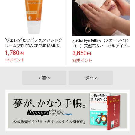
[ヴェレダ]ヒッポファン ハンドク
Sukha Eye Pillow（スカ・アイピ
リーム[WELEDA]CREME MAINS
ロー）天然石＆ハーバルアイピ
A L\'ARGOUSIER
ロー
1,780
3,850
円
円
17ポイント
38ポイント
< 前へ
次へ >