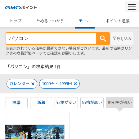
togg
navi
トップ
ためる・つかう
モール
ポイント通帳
絞り込み
※表示されている価格が最新ではない場合がございます。最新の価格はリン
ク先の商品詳細ページでご確認をお願いします。
「パソコン」の検索結果
1
件
カレンダー
1000円 ~ 4999円
標準
新着
価格が安い
価格が高い
割引率が高い