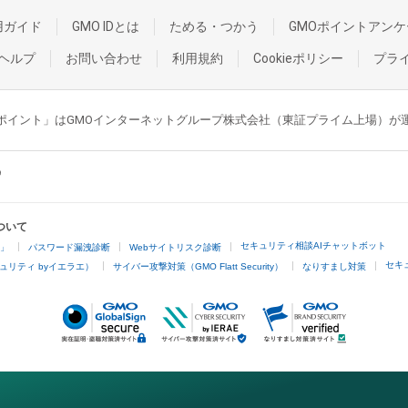
用ガイド
GMO IDとは
ためる・つかう
GMOポイントアンケ
ヘルプ
お問い合わせ
利用規約
Cookieポリシー
プラ
GMOポイント」はGMOインターネットグループ株式会社（東証プライム上場）
ついて
セキュリティ相談AIチャットボット
4」
パスワード漏洩診断
Webサイトリスク診断
セキ
ュリティ byイエラエ）
サイバー攻撃対策（GMO Flatt Security）
なりすまし対策