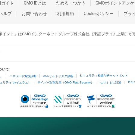
用ガイド
GMO IDとは
ためる・つかう
GMOポイントアンケ
ヘルプ
お問い合わせ
利用規約
Cookieポリシー
プラ
GMOポイント」はGMOインターネットグループ株式会社（東証プライム上場）
ついて
セキュリティ相談AIチャットボット
4」
パスワード漏洩診断
Webサイトリスク診断
セキ
ュリティ byイエラエ）
サイバー攻撃対策（GMO Flatt Security）
なりすまし対策