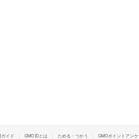
用ガイド
GMO IDとは
ためる・つかう
GMOポイントアンケ