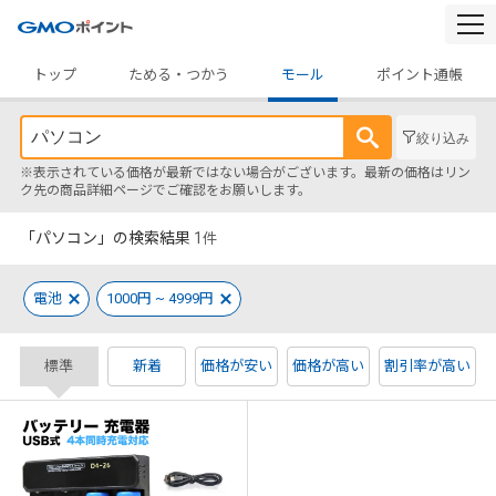
togg
navi
トップ
ためる・つかう
モール
ポイント通帳
絞り込み
※表示されている価格が最新ではない場合がございます。最新の価格はリン
ク先の商品詳細ページでご確認をお願いします。
「パソコン」の検索結果
1
件
電池
1000円 ~ 4999円
標準
新着
価格が安い
価格が高い
割引率が高い