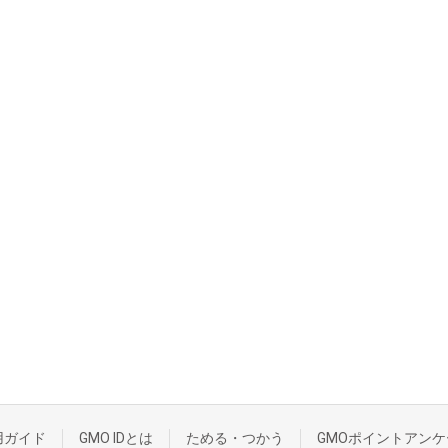
用ガイド
GMO IDとは
ためる・つかう
GMOポイントアンケ