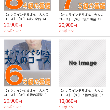
【オンラインそろばん 大人の
【オンラインそろばん 大人の
コース】【08】4級の練習（4級
コース】【07】5級の練習（5級
テスト）《中級クラス》買い切
テスト）《中級クラス》買い切
20,900
20,900
円
円
り（ZOOM講習３回と添削テス
り（ZOOM講習３回と添削テス
209ポイント
209ポイント
ト１回のサポ...
ト１回のサポ...
【オンラインそろばん 大人の
【オンラインそろばん 大人の
コース】【06】６級の基礎（６
コース】【05】７級の基礎（７
級テスト）《中級クラス》買い
級テスト）《初級クラス》買い
20,900
13,860
円
円
切り（ZOOM講習３回と添削テ
切り（ZOOM講習３回と添削テ
209ポイント
138ポイント
スト１回のサポ...
スト１回のサポ...