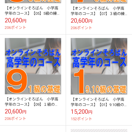
【オンラインそろばん 小学高
【オンラインそろばん 小学高
学年のコース】【05】5級の練習
学年のコース】【07】３級の練
（5級テスト）《中級クラス》買
習（3級テスト）《上級クラス》
20,600
20,600
円
円
い切り（ZOOM講習３回と添削
買い切り（ZOOM講習３回と添
206ポイント
206ポイント
テスト１回...
削テスト１回...
【オンラインそろばん 小学高
【オンラインそろばん 小学高
学年のコース】【09】１級の練
学年のコース】【01】9.10級の
習（1級テスト）《上級クラス》
基礎（10級テスト）《初級クラ
20,600
15,200
円
円
買い切り（ZOOM講習３回と添
ス》買い切り（ZOOM講習３回
206ポイント
152ポイント
削テスト１回...
と添削テ...