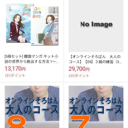
[5冊セット] 韓国マンガ ネット小
【オンラインそろばん 大人の
説の世界から脱出する方法 1～5
コース】【09】３級の練習（3級
巻セット [2～4巻初回限定特典]
テスト）《上級クラス》買い切
13,170
29,700
円
円
り（ZOOM講習３回と添削テス
131ポイント
297ポイント
ト１回のサポ...