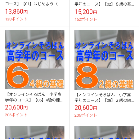
コース】【01】はじめよう（そ
学年のコース】【02】８級の基
ろばんの基礎）《初級クラス》
礎（８級テスト）《初級クラ
13,860
15,200
円
円
買い切り（ZOOM講習３回のサ
ス》買い切り（ZOOM講習３回
138ポイント
152ポイント
ポート１年間有...
と添削テスト１回...
【オンラインそろばん 小学高
【オンラインそろばん 小学高
学年のコース】【06】4級の練習
学年のコース】【08】２級の練
（4級テスト）《中級クラス》買
習（2級テスト）《上級クラス》
20,600
20,600
円
円
い切り（ZOOM講習３回と添削
買い切り（ZOOM講習３回と添
206ポイント
206ポイント
テスト１回...
削テスト１回...