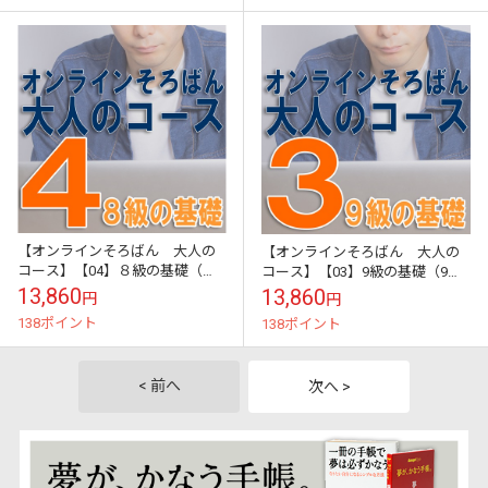
【オンラインそろばん 大人の
【オンラインそろばん 大人の
コース】【04】８級の基礎（８
コース】【03】9級の基礎（9級
級テスト）《初級クラス》買い
テスト）《初級クラス》買い切
13,860
13,860
円
円
切り（ZOOM講習３回と添削テ
り（ZOOM講習３回と添削テス
138ポイント
138ポイント
スト１回のサポ...
ト１回のサポ...
< 前へ
次へ >