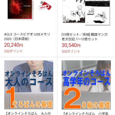
ACLS コースビデオ USBメモリ
[13冊セット／完結] 韓国マンガ
2020（日本語版）
老犬日記 1～13巻セット
20,240
30,540
円
円
202ポイント
305ポイント
【オンラインそろばん 大人の
【オンラインそろばん 小学高