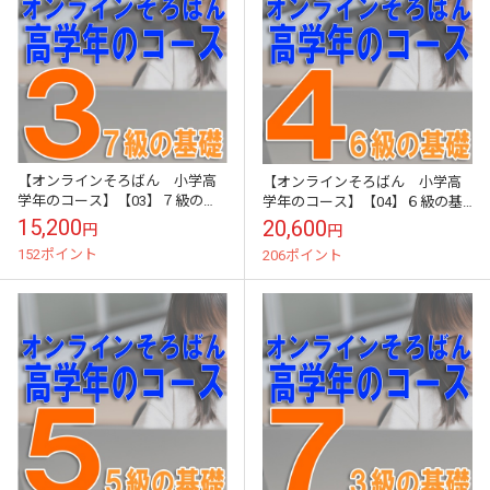
【オンラインそろばん 小学高
【オンラインそろばん 小学高
学年のコース】【03】７級の基
学年のコース】【04】６級の基
礎（７級テスト）《初級クラ
礎（６級テスト）《中級クラ
15,200
20,600
円
円
ス》買い切り（ZOOM講習３回
ス》買い切り（ZOOM講習３回
152ポイント
206ポイント
と添削テスト１回...
と添削テスト１回...