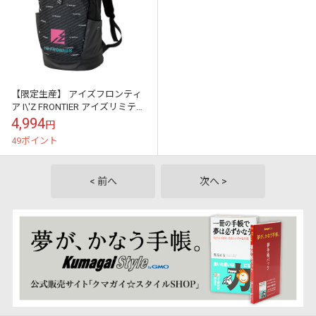
【限定生産】 アイズフロンティ
ア I\'Z FRONTIER アイズリミテッ
ドバックパック 90052
4,994
円
49ポイント
< 前へ
次へ >