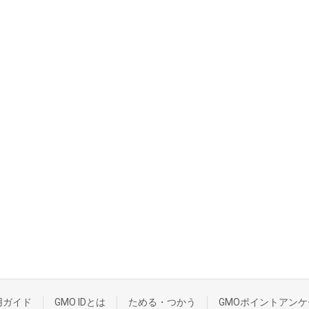
用ガイド
GMO IDとは
ためる・つかう
GMOポイントアンケ