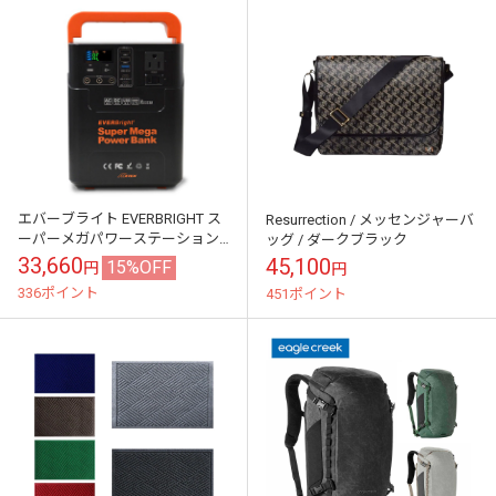
エバーブライト EVERBRIGHT ス
Resurrection / メッセンジャーバ
ーパーメガパワーステーション
ッグ / ダークブラック
SSBSPSMPB2
33,660
45,100
15%OFF
円
円
336ポイント
451ポイント