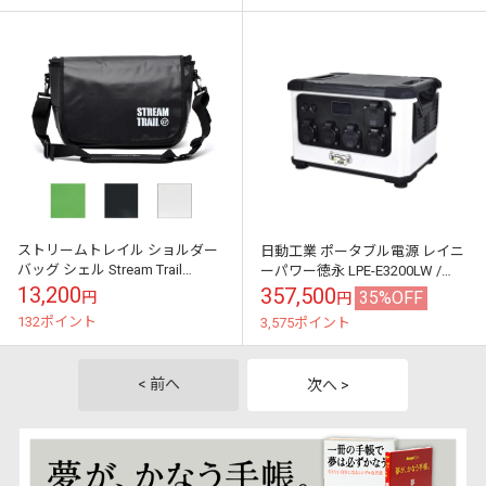
ストリームトレイル ショルダー
日動工業 ポータブル電源 レイニ
バッグ シェル Stream Trail
ーパワー徳永 LPE-E3200LW /
Shoulder Bag Shell
1600W 屋外型 大容量
13,200
357,500
35%OFF
円
円
496000mAh 3.2v...
132ポイント
3,575ポイント
< 前へ
次へ >