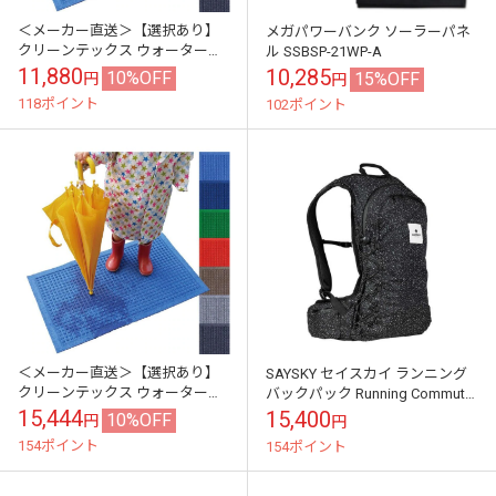
＜メーカー直送＞【選択あり】
メガパワーバンク ソーラーパネ
クリーンテックス ウォーターホ
ル SSBSP-21WP-A
ースT 吸水 速乾 マット / Lサ
11,880
10,285
10%OFF
15%OFF
円
円
イズ 88×116cm
118ポイント
102ポイント
＜メーカー直送＞【選択あり】
SAYSKY セイスカイ ランニング
クリーンテックス ウォーターホ
バックパック Running Commuter
ースT 吸水 速乾 マット / XL
Backpack 12L Black Un...
15,444
15,400
10%OFF
円
円
サイズ 88×146cm
154ポイント
154ポイント