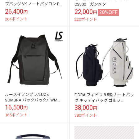
プバッグ VK ノートパソコン PC
CS300 ガンメタ
バック エスのテック 国内正規品
26,400
22,000
20%OFF
円
円
264ポイント
220ポイント
ルースイソンブラ/LUZ e
FIDRA フィドラ 8.5型 カートバッ
SOMBRA バックパック/TWM
グ キャディバッグ ゴルフ
UTILLITY
FD5TNC17 日本仕様
16,500
38,000
円
円
BACKPACK【L1231440】
165ポイント
380ポイント