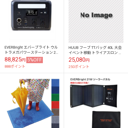
EVERBright エバーブライト ウル
HUUB フーブ TTバッグ 40L 大会
トラメガパワーステーション 20
イベント移動 トライアスロン マ
万ｍAh 640Wh / SSBUMPS ポー
ラソン トランジション
88,825
25,080
5%OFF
円
円
タブル電源
888ポイント
250ポイント