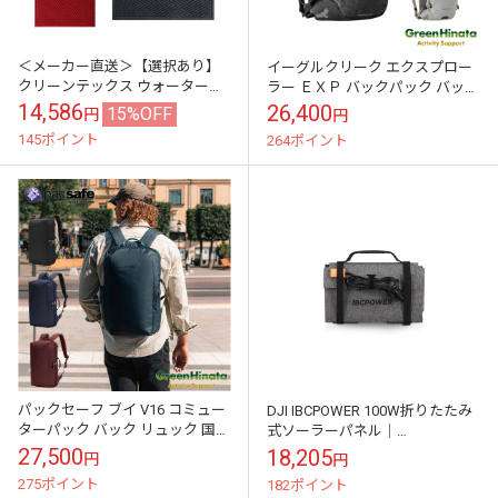
＜メーカー直送＞【選択あり】
イーグルクリーク エクスプロー
クリーンテックス ウォーターホ
ラー ＥＸＰ バックパック バック
ースT ダイヤモンド 吸水 速乾 マ
リュック 正規品
14,586
26,400
15%OFF
円
円
ット / 3サイズ ライトグレー
145ポイント
264ポイント
ダ...
パックセーフ ブイ V16 コミュー
DJI IBCPOWER 100W折りたたみ
ターパック バック リュック 国内
式ソーラーパネル｜
正規品
CP.DY.00000205.01
27,500
18,205
円
円
275ポイント
182ポイント