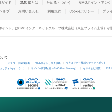
用ガイド
GMO IDとは
ためる・つかう
GMOポイントアンケ
ヘルプ
お問い合わせ
利用規約
Cookieポリシー
プラ
GMOポイント」はGMOインターネットグループ株式会社（東証プライム上場）
ついて
セキュリティ相談AIチャットボット
4」
パスワード漏洩診断
Webサイトリスク診断
セキ
ュリティ byイエラエ）
サイバー攻撃対策（GMO Flatt Security）
なりすまし対策