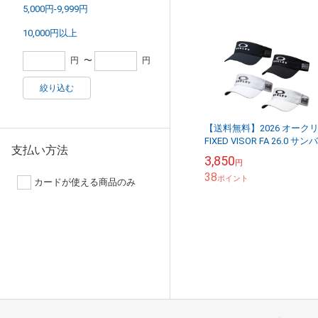
5,000円-9,999円
10,000円以上
円
〜
円
絞り込む
【送料無料】2026 オーク
FIXED VISOR FA 26.0 サン
支払い方法
ザー 帽子 FOS902527 日本
3,850
円
様 OAK...
38
ポイント
カードが使える商品のみ