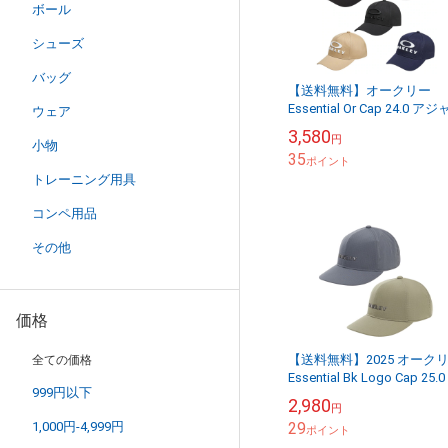
ボール
シューズ
バッグ
【送料無料】オークリー
Essential Or Cap 24.0 ア
ウェア
タブル キャップ 帽子
3,580
円
FOS901762 日本仕様 ...
小物
35
ポイント
トレーニング用具
コンペ用品
その他
価格
【送料無料】2025 オーク
全ての価格
Essential Bk Logo Cap 25.
999円以下
ャップ 帽子 FOS902036 日
2,980
円
仕...
1,000円-4,999円
29
ポイント