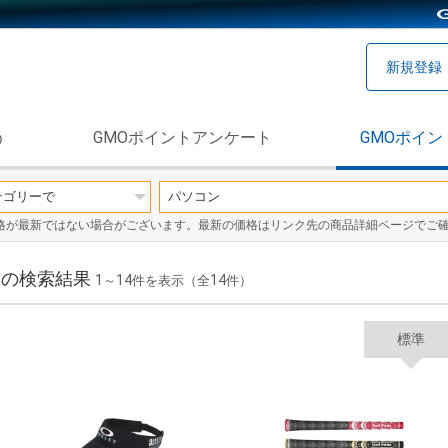
新規登録
う
GMOポイントアンケート
GMOポイン
格が最新ではない場合がございます。最新の価格はリンク先の商品詳細ページでご
」の検索結果
1
14
14
～
件を表示（全
件）
標準