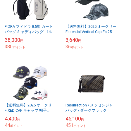
FIDRA フィドラ 8.5型 カート
【送料無料】2025 オークリー
バッグ キャディバッグ ゴルフ
Essential Vertical Cap Fa 25.0
FD5TNC17 日本仕様
キャップ 帽子 FOS902201...
38,000
3,640
円
円
380
36
ポイント
ポイント
【送料無料】2026 オークリー
Resurrection / メッセンジャー
FIXED CAP キャップ 帽子
バッグ / ダークブラック
FOS902390 日本仕様 OAKLEY
4,400
45,100
円
円
44
451
ポイント
ポイント