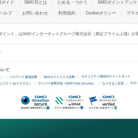
用ガイド
GMO IDとは
ためる・つかう
GMOポイントアンケ
ヘルプ
お問い合わせ
利用規約
Cookieポリシー
プラ
GMOポイント」はGMOインターネットグループ株式会社（東証プライム上場）
ついて
セキュリティ相談AIチャットボット
4」
パスワード漏洩診断
Webサイトリスク診断
セキ
ュリティ byイエラエ）
サイバー攻撃対策（GMO Flatt Security）
なりすまし対策