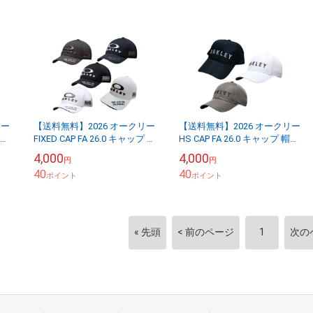
リー
【送料無料】2026 オークリー
【送料無料】2026 オークリー
バイ
FIXED CAP FA 26.0 キャップ 帽
HS CAP FA 26.0 キャップ 帽子
仕
子 FOS902522 日本仕様
FOS902520 日本仕様 OAKLEY
4,000
4,000
円
円
OAKLEY
40
40
ポイント
ポイント
« 先頭
< 前のページ
1
次の