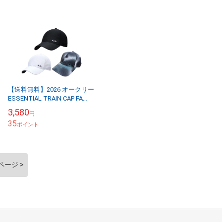
【送料無料】2026 オークリー
ESSENTIAL TRAIN CAP FA
26.0 キャップ 帽子
3,580
円
FOS902528 日本...
35
ポイント
ページ >