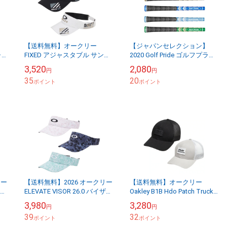
【送料無料】オークリー
【ジャパンセレクション】
ジャス
FIXED アジャスタブル サンバ
2020 Golf Pride ゴルフプライ
イザー 25.0 FOS902027 帽子
ド MCC TEAMS チームズ グリ
3,520
2,080
円
円
日本仕様 OAKLEY VI...
ップ ライン無し
35
20
ポイント
ポイント
リー
【送料無料】2026 オークリー
【送料無料】オークリー
0 キ
ELEVATE VISOR 26.0 バイザー
Oakley B1B Hdo Patch Trucker
本
レディース キャップ 帽子 女
アジャスタブル キャップ 帽子
3,980
3,280
円
円
性 FOS8000...
FOS90090...
39
32
ポイント
ポイント