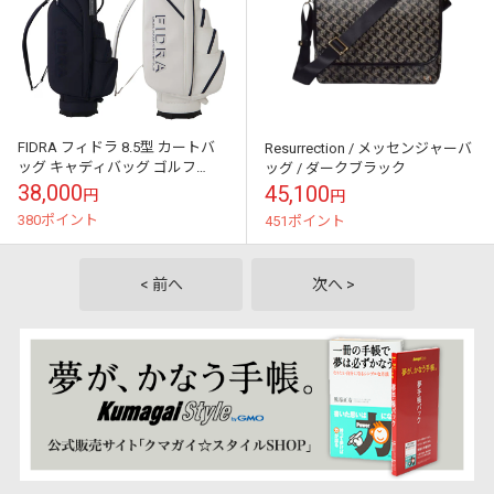
FIDRA フィドラ 8.5型 カートバ
Resurrection / メッセンジャーバ
ッグ キャディバッグ ゴルフ
ッグ / ダークブラック
FD5TNC17 日本仕様
38,000
45,100
円
円
380ポイント
451ポイント
< 前へ
次へ >