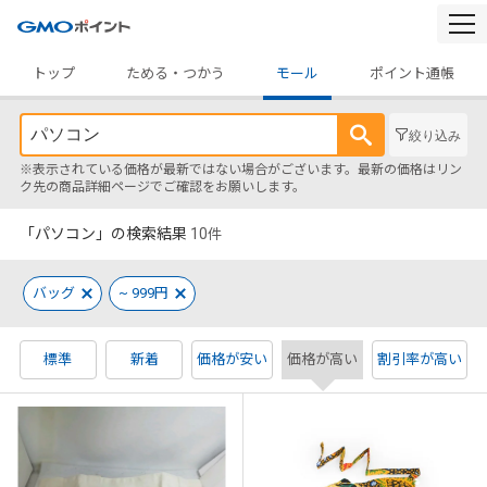
togg
navi
トップ
ためる・つかう
モール
ポイント通帳
絞り込み
※表示されている価格が最新ではない場合がございます。最新の価格はリン
ク先の商品詳細ページでご確認をお願いします。
「パソコン」の検索結果
10
件
バッグ
~ 999円
標準
新着
価格が安い
価格が高い
割引率が高い