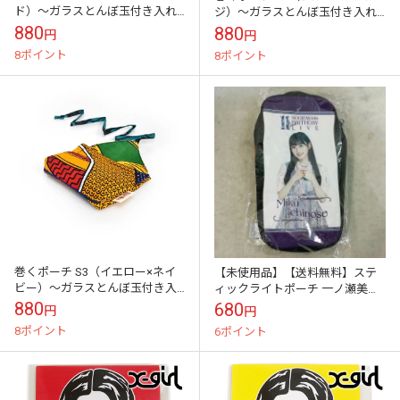
ド）～ガラスとんぼ玉付き入れ
ジ）～ガラスとんぼ玉付き入れ
る物を選ばないヒモ巻き仕様乗
る物を選ばないヒモ巻き仕様乗
880
880
円
円
車カードケース・アクセサリー
車カードケース・アクセサリー
8ポイント
8ポイント
収納に
収納に
巻くポーチ S3（イエロー×ネイ
【未使用品】【送料無料】ステ
ビー）～ガラスとんぼ玉付き入
ィックライトポーチ 一ノ瀬美空
れる物を選ばないヒモ巻き仕様
※メール便でお送りします【代
880
680
円
円
乗車カードケース・アクセサリ
引き不可】
8ポイント
6ポイント
ー収納に