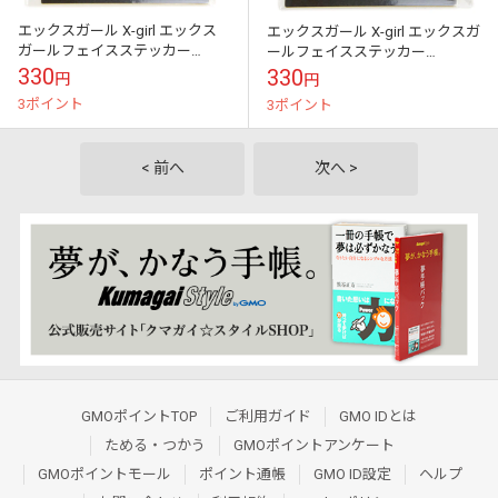
エックスガール X-girl エックス
エックスガール X-girl エックスガ
ガールフェイスステッカー
ールフェイスステッカー
[105253054026 FW25] X-girl
[105253054026 FW25] X-girl FACE
330
330
円
円
FACE S...
S...
3ポイント
3ポイント
< 前へ
次へ >
GMOポイントTOP
ご利用ガイド
GMO IDとは
ためる・つかう
GMOポイントアンケート
GMOポイントモール
ポイント通帳
GMO ID設定
ヘルプ