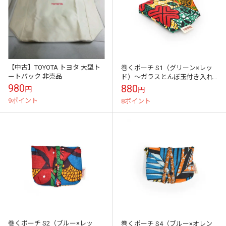
【中古】TOYOTA トヨタ 大型ト
巻くポーチ S1（グリーン×レッ
ートバック 非売品
ド）～ガラスとんぼ玉付き入れ
る物を選ばないヒモ巻き仕様乗
980
880
円
円
車カードケース・アクセサリー
9ポイント
8ポイント
収納に
巻くポーチ S2（ブルー×レッ
巻くポーチ S4（ブルー×オレン