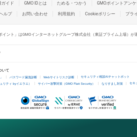
用ガイド
GMO IDとは
ためる・つかう
GMOポイントアンケ
ヘルプ
お問い合わせ
利用規約
Cookieポリシー
プラ
GMOポイント」はGMOインターネットグループ株式会社（東証プライム上場）
ついて
セキュリティ相談AIチャットボット
4」
パスワード漏洩診断
Webサイトリスク診断
セキ
ュリティ byイエラエ）
サイバー攻撃対策（GMO Flatt Security）
なりすまし対策