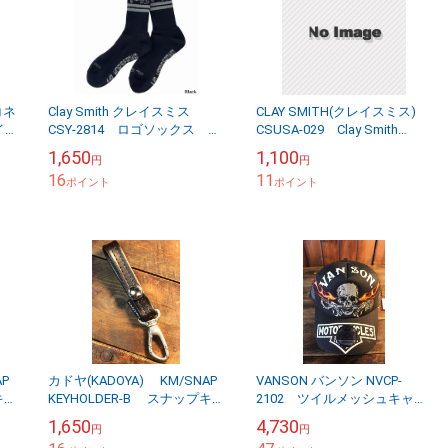
コネ
Clay Smith クレイスミス
CLAY SMITH(クレイスミス)
イ
CSY-2814 ロゴソックス 靴
CSUSA-029 Clay Smith
電可
下
Attitude Decal ステッカー
1,650
1,100
円
円
16
11
ポイント
ポイント
AP
カドヤ(KADOYA) KM/SNAP
VANSON バンソン NVCP-
キ
KEYHOLDER-B スナップキ
2102 ツイルメッシュキャッ
ラッ
ーホルダー ブラック/シルバ
プ スカル ブラック
1,650
4,730
円
円
ー