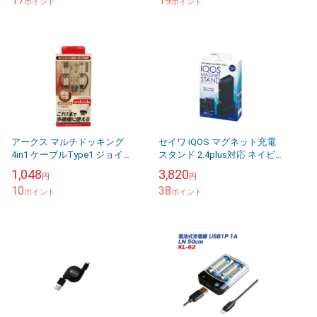
17
19
ポイント
ポイント
アークス マルチドッキング
セイワ iQOS マグネット充電
4in1 ケーブルType1 ジョイン
スタンド 2.4plus対応 ネイビ
ト型 変換ケーブル ａｎｄｒｏ
ー microUSB 充電器
1,048
3,820
円
円
ｉｄ系 多機種に使用 Type-C
H31×W65×D38mm 電子...
10
38
...
ポイント
ポイント