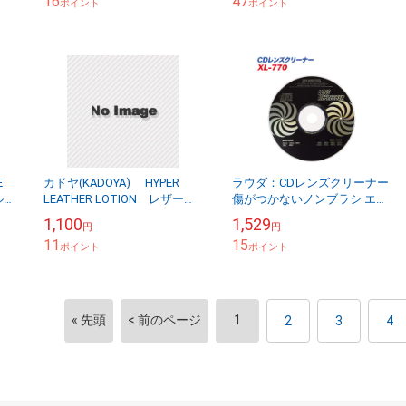
16
47
ポイント
ポイント
E
カドヤ(KADOYA) HYPER
ラウダ：CDレンズクリーナー
ル
LEATHER LOTION レザーロ
傷がつかないノンブラシ エア
ーション 革手入れ
ー方式 XL-770
1,100
1,529
円
円
11
15
ポイント
ポイント
« 先頭
< 前のページ
1
2
3
4