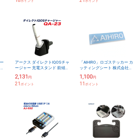
18
21
ポイント
ポイント
ケー
アークス ダイレクトIQOSチャ
「AIHIRO」ロゴステッカー カ
ワイ
ージャー 充電スタンド 前傾ホ
ッティングシート 株式会社相
ールド設計 USBケーブル・
広タイヤ商会
2,131
1,100
円
円
LED付 QA-23
21
11
ポイント
ポイント