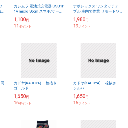
C
カシムラ 電池式充電器 USB1P
ナポレックス ワンタッチテー
出
1A micro 50cm スマホ/ケータ
ブル 車内で作業 リモートワー
ッ
イ 通電確認LED付 単三乾電池
クに便利 ハンドル取付 外径35
1,100
1,980
円
円
AJ-532
～40cm対応 運転席専用 食事
11
19
ポイント
にも F...
ポイント
 同
カドヤ(KADOYA) 栓抜き
カドヤ(KADOYA) 栓抜き
ゴールド
シルバー
1,650
1,650
円
円
16
16
ポイント
ポイント