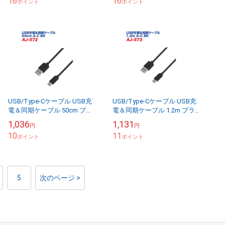
16
16
ポイント
ポイント
USB/Type-Cケーブル USB充
USB/Type-Cケーブル USB充
電＆同期ケーブル 50cm ブラ
電＆同期ケーブル 1.2m ブラ
ック データ転送 USB-A/カシ
ック データ転送 USB-A/カシ
1,036
1,131
円
円
ムラ AJ-572
ムラ AJ-573
10
11
ポイント
ポイント
5
次のページ >