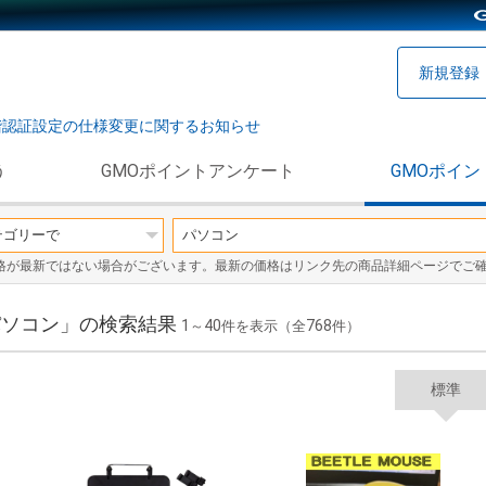
新規登録
階認証設定の仕様変更に関するお知らせ
う
GMOポイントアンケート
GMOポイン
格が最新ではない場合がございます。最新の価格はリンク先の商品詳細ページでご
 パソコン」の検索結果
1
40
768
～
件を表示（全
件）
標準