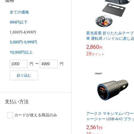
価格
全ての価格
999円以下
1,000円-4,999円
星光産業 折りたたみテーブ
車 運転席 ハンドルに差し
5,000円-9,999円
パソコン作業 食事等 収納 
2,860
円
利 収納袋付 EB-208
10,000円以上
28
ポイント
円
〜
円
絞り込む
支払い方法
アークス マキシマムパワー
カードが使える商品のみ
ャージャー USB-A+C ブラ
ク 黒 PD対応 車内リモート
2,561
円
適 DC12/24V タブレット ス..