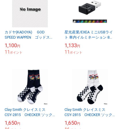
カドヤ(KADOYA) GOD
星光産業/EXEA ミニUSBライ
SPEED WAPPEN ゴッドスピ
ト 車内イルミネーション 8色
ードワッペン
グラデーション点灯 DC5V 明
1,100
1,133
円
円
るさ調整可能 間接照明 コンソ
11
11
ポイント
ー...
ポイント
Clay Smith クレイスミス
Clay Smith クレイスミス
CSY-2815 CHECKER ソック
CSY-2815 CHECKER ソック
ス チェッカー靴下 ブラッ
ス チェッカー靴下 ホワイ
1,650
1,650
円
円
ク
ト