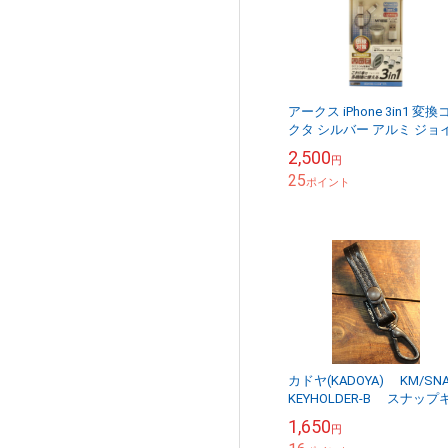
アークス iPhone 3in1 変換
クタ シルバー アルミ ジョ
ント型 DC12/24V 3.1A 充
2,500
円
能 USB iP...
25
ポイント
カドヤ(KADOYA) KM/SN
KEYHOLDER-B スナップ
ーホルダー ブラック/ブ
1,650
円
ク