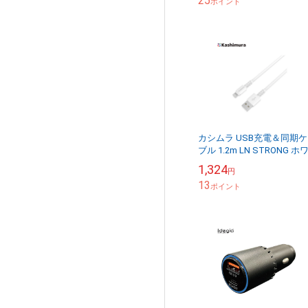
25
ポイント
カシムラ USB充電＆同期
ブル 1.2m LN STRONG ホ
ト Mfi認証 USB-A Lightning
1,324
円
iPhon...
13
ポイント