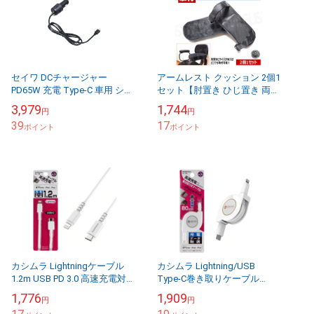
セイワ DCチャージャー
アームレスト クッション 2個1
PD65W 充電 Type-C 車用 シガ
セット【肘置き ひじ置き 両肘
ー電源 DC12/24V ノートパソ
ひじかけ アームレストクッシ
3,979
1,744
円
円
コン・スマホ・iPad・電...
ョン アームレストパッドクッ
39
17
ポイント
ション 疲...
ポイント
カシムラ Lightningケーブル
カシムラ Lightning/USB
1.2m USB PD 3.0 高速充電対
Type-C巻き取りケーブル
応 Power delivery iPhone i...
80cm USB PD 3.0 高速充電対
1,776
1,909
円
円
応 Power de...