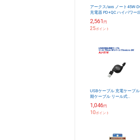
アークス/axs ノート45W-D
充電器 PD+QC ハイパワー
力 Type-A/C 最大63W ソケ
2,561
円
ト 増設 ノートPC...
25
ポイント
USBケーブル 充電ケーブル
期ケーブル リール式
microUSB Wリバーシブル
1,046
円
70cm 2.4A対応 カシム
10
ラ/kash...
ポイント