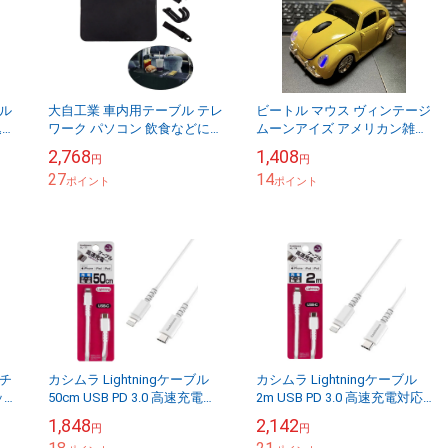
ル
大自工業 車内用テーブル テレ
ビートル マウス ヴィンテージ
込む
ワーク パソコン 飲食などにも
ムーンアイズ アメリカン雑貨
便
延長可能サイドテーブル付 耐
ハーレー カスタム iPad パソ
2,768
1,408
円
円
荷重5kg 車内 運転席・後部席
コン ワイヤレス 当時物
27
14
L-1...
ポイント
ポイント
チ
カシムラ Lightningケーブル
カシムラ Lightningケーブル
ッ
50cm USB PD 3.0 高速充電対
2m USB PD 3.0 高速充電対応
最
応 Power delivery iPhone i...
Power delivery iPhone iPa...
1,848
2,142
円
円
.