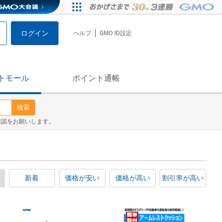
ログイン
ヘルプ
GMO ID設定
トモール
ポイント通帳
検索
確認をお願いします。
新着
価格が安い
価格が高い
割引率が高い