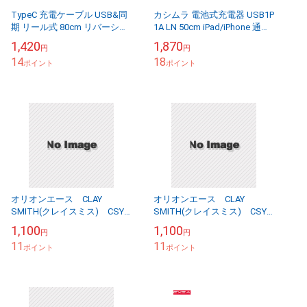
TypeC 充電ケーブル USB&同
カシムラ 電池式充電器 USB1P
期 リール式 80cm リバーシブ
1A LN 50cm iPad/iPhone 通電
ルUSB A/Type-C ブラック/カ
確認LED付 単三乾電池 KL-62
1,420
1,870
円
円
シムラ AJ-517
14
18
ポイント
ポイント
オリオンエース CLAY
オリオンエース CLAY
SMITH(クレイスミス) CSY-
SMITH(クレイスミス) CSY-
008 ステッカー
007 ステッカー
1,100
1,100
円
円
11
11
ポイント
ポイント