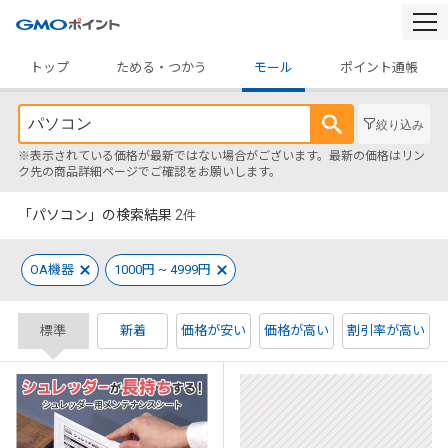
togg
navi
トップ
ためる・つかう
モール
ポイント通帳
絞り込み
※表示されている価格が最新ではない場合がございます。最新の価格はリン
ク先の商品詳細ページでご確認をお願いします。
「パソコン」の検索結果
2
件
OA機器
1000円 ~ 4999円
標準
新着
価格が安い
価格が高い
割引率が高い