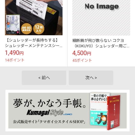
【シュレッダーが長持ちする】
細断屑が飛び散らない コクヨ
シュレッダーメンテナンスシー
（KOKUYO）シュレッダー用ご
ト ナカバヤシ NSE-MSA5【新
み袋Ｓ KPS-PFS60（静電気抑
1,490
4,500
円
円
品】【送料無料】★
制・エア抜き加工）100枚入り
14ポイント
45ポイント
< 前へ
次へ >