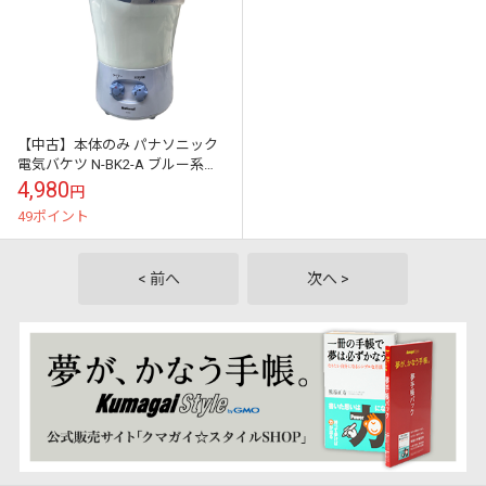
【中古】本体のみ パナソニック
電気バケツ N-BK2-A ブルー系
2001年製
4,980
円
49ポイント
< 前へ
次へ >