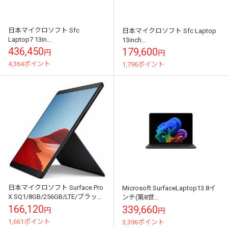
日本マイクロソフト Sfc
日本マイクロソフト Sfc Laptop
Laptop7 13in
13inch
CU7/32GB/512GB/BK/Win11 ノ
SX_Plus/16GB/512GB/Pt/Win11
436,450
179,600
円
円
ートパソコン｜EP2-22...
ノートパソコン｜E...
4,364ポイント
1,796ポイント
日本マイクロソフト Surface Pro
Microsoft SurfaceLaptop13.8イ
X SQ1/8GB/256GB/LTE/ブラック
ンチ(第8世
(without Office) ノー...
代)Intel(CoreUltra5/16GB/256GB/W..
166,120
339,660
円
円
1,661ポイント
3,396ポイント