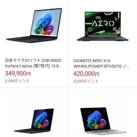
日本マイクロソフト ZHB-00020
GIGABYTE AERO X16
Surface Laptop (第7世代) 13.8イ
4WHN3JPC64DP (RTX5070) ノー
ンチモデル ノートパソコン｜
トパソコン｜X16
349,900
420,000
円
円
ZHB-...
4WHN3JPC64DP
3,499ポイント
4,200ポイント