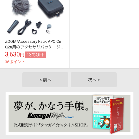
ZOOM/Accessory Pack APQ-2n
Q2n用のアクセサリパッケージ
【ズーム】
3,630
13%OFF
円
36ポイント
< 前へ
次へ >