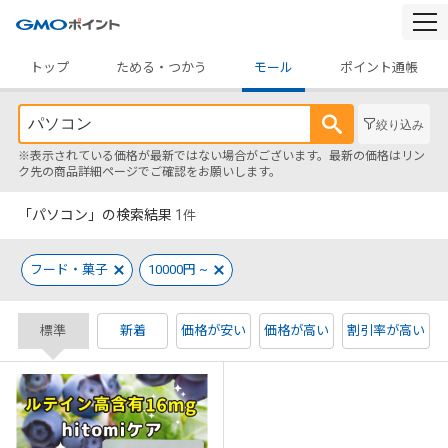
togg
navi
トップ
ためる・つかう
モール
ポイント通帳
絞り込み
※表示されている価格が最新ではない場合がございます。最新の価格はリン
ク先の商品詳細ページでご確認をお願いします。
「パソコン」の検索結果
1
件
フード・菓子
10000円 ~
標準
新着
価格が安い
価格が高い
割引率が高い