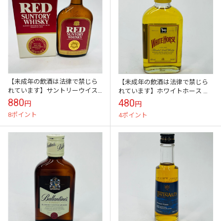
【未成年の飲酒は法律で禁じら
【未成年の飲酒は法律で禁じら
れています】サントリーウイス
れています】ホワイトホース フ
キー レッド ポケット瓶 180ml39
ァインオールド スコッチウイス
880
480
円
円
度
キー イギリス 200ml40度
8ポイント
4ポイント