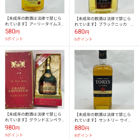
【未成年の飲酒は法律で禁じら
【未成年の飲酒は法律で禁じら
れています】アーリータイムス
れています】ブラックニッカ
イエローラベル 200ml
クリア 180ML瓶 180ML 1本
580
680
円
円
5ポイント
6ポイント
【未成年の飲酒は法律で禁じら
【未成年の飲酒は法律で禁じら
れています】グランドエンペラ
れています】サントリー ウイス
ー 液ヘリ 1202g ナポレオ
キー トリスクラシック ウイスキ
980
880
円
円
ンブランデー700ml40度
ー 日本 700ml
9ポイント
8ポイント