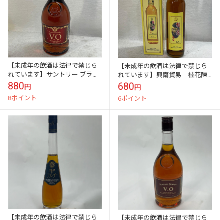
【未成年の飲酒は法律で禁じら
【未成年の飲酒は法律で禁じら
れています】サントリー ブラン
れています】興南貿易 桂花陳
デー VO 640ml
酒 500ml 15度 ワイン きん
880
680
円
円
もくせいの香り
8ポイント
6ポイント
【未成年の飲酒は法律で禁じら
【未成年の飲酒は法律で禁じら