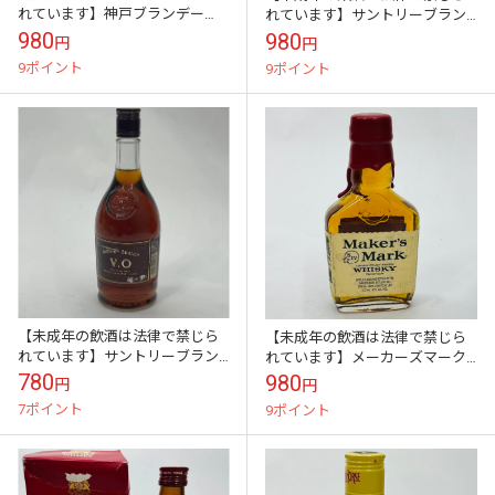
れています】神戸ブランデー
れています】サントリーブラン
500ml40度財団法人神戸みのり
デー VO 37度 640ml 古酒
980
980
円
円
の公社
9ポイント
9ポイント
【未成年の飲酒は法律で禁じら
【未成年の飲酒は法律で禁じら
れています】サントリーブラン
れています】メーカーズマーク
デー VO 37度 640ml 古酒
レッドトップ 45度 200ml
780
980
円
円
7ポイント
9ポイント