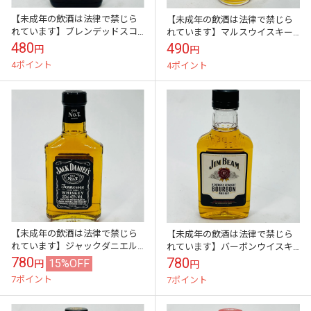
【未成年の飲酒は法律で禁じら
【未成年の飲酒は法律で禁じら
れています】ブレンデッドスコ
れています】マルスウイスキー
ッチウイスキー バランタイン フ
TWIN ALPS(ツインアルプス) 40
480
490
円
円
ァイネスト 200ml40度
度200ml
4ポイント
4ポイント
【未成年の飲酒は法律で禁じら
【未成年の飲酒は法律で禁じら
れています】ジャックダニエル
れています】バーボンウイスキ
ブラック テネシー ウイスキー
ー ジムビーム 200ml40度 ほわ
780
780
15%OFF
円
円
[アメリカ
いとらべる
7ポイント
7ポイント