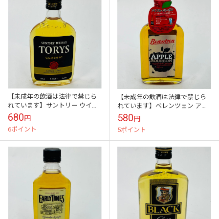
【未成年の飲酒は法律で禁じら
【未成年の飲酒は法律で禁じら
れています】サントリー ウイス
れています】ベレンツェン アッ
キー トリスクラシック ポケット
プル・バーボン [ リキュール
680
580
円
円
180m
200ml
6ポイント
5ポイント