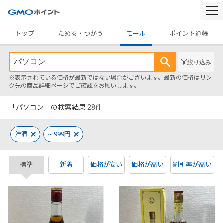
togg
navi
トップ
ためる・つかう
モール
ポイント通帳
絞り込み
※表示されている価格が最新ではない場合がございます。最新の価格はリン
ク先の商品詳細ページでご確認をお願いします。
「パソコン」の検索結果
28
件
洋酒
~ 999円
標準
新着
価格が安い
価格が高い
割引率が高い