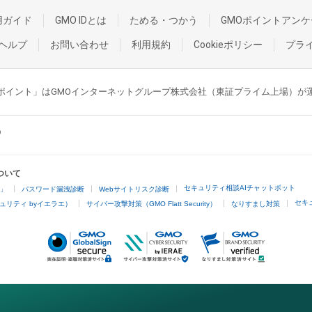
用ガイド
GMO IDとは
ためる・つかう
GMOポイントアンケ
ヘルプ
お問い合わせ
利用規約
Cookieポリシー
プラ
GMOポイント」はGMOインターネットグループ株式会社（東証プライム上場）
ついて
セキュリティ相談AIチャットボット
4」
パスワード漏洩診断
Webサイトリスク診断
セキ
ュリティ byイエラエ）
サイバー攻撃対策（GMO Flatt Security）
なりすまし対策