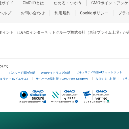
用ガイド
GMO IDとは
ためる・つかう
GMOポイントアンケ
ヘルプ
お問い合わせ
利用規約
Cookieポリシー
プラ
GMOポイント」はGMOインターネットグループ株式会社（東証プライム上場）
ついて
セキュリティ相談AIチャットボット
4」
パスワード漏洩診断
Webサイトリスク診断
セキ
ュリティ byイエラエ）
サイバー攻撃対策（GMO Flatt Security）
なりすまし対策