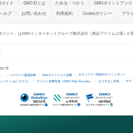
用ガイド
GMO IDとは
ためる・つかう
GMOポイントアンケ
ヘルプ
お問い合わせ
利用規約
Cookieポリシー
プラ
GMOポイント」はGMOインターネットグループ株式会社（東証プライム上場）
ついて
セキュリティ相談AIチャットボット
4」
パスワード漏洩診断
Webサイトリスク診断
セキ
ュリティ byイエラエ）
サイバー攻撃対策（GMO Flatt Security）
なりすまし対策