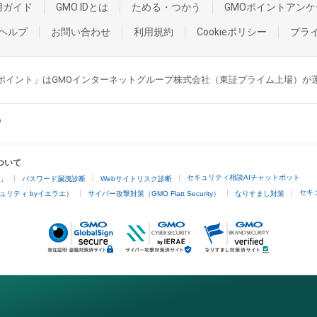
用ガイド
GMO IDとは
ためる・つかう
GMOポイントアンケ
ヘルプ
お問い合わせ
利用規約
Cookieポリシー
プラ
GMOポイント」はGMOインターネットグループ株式会社（東証プライム上場）
ついて
セキュリティ相談AIチャットボット
4」
パスワード漏洩診断
Webサイトリスク診断
セキ
ュリティ byイエラエ）
サイバー攻撃対策（GMO Flatt Security）
なりすまし対策