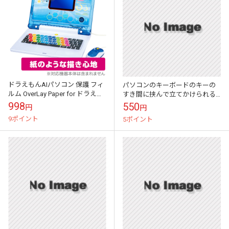
ドラえもんAIパソコン 保護 フィ
パソコンのキーボードのキーの
ルム OverLay Paper for ドラえも
すき間に挟んで立てかけられる
ん パソコン 書き味向上 紙のよう
かわいい伝言メモ ハイモジモ
998
550
円
円
な描き心地
ジ Deng On\"Fence\"
9ポイント
5ポイント