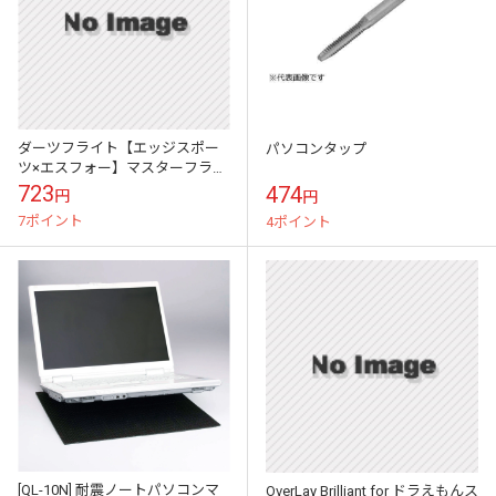
ダーツフライト【エッジスポー
パソコンタップ
ツ×エスフォー】マスターフライ
ト パソコン
723
474
円
円
7ポイント
4ポイント
[QL-10N] 耐震ノートパソコンマ
OverLay Brilliant for ドラえもんス