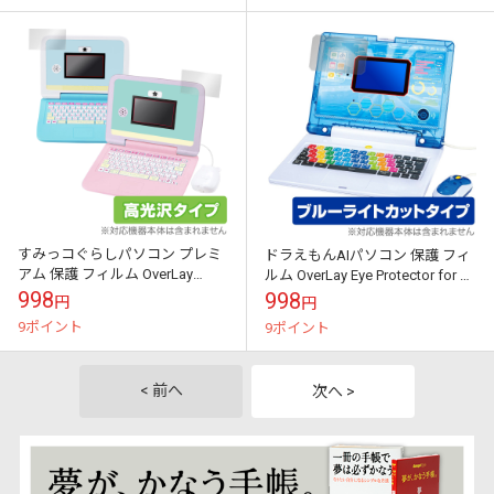
すみっコぐらしパソコン プレミ
ドラえもんAIパソコン 保護 フィ
アム 保護 フィルム OverLay
ルム OverLay Eye Protector for ド
Brilliant for カメラもIN！マウス
ラえもん パソコン 液晶保護 目に
998
998
円
円
できせかえ！す...
優...
9ポイント
9ポイント
< 前へ
次へ >