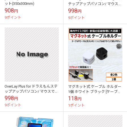
ット(350x300mm)
テップアップパソコン/ マウスで
クリック！アンパンマンパソコ
908
998
円
円
ン / ディズ...
9ポイント
9ポイント
OverLay Plus for ドラえもんステ
マグネット式 ケーブル ホルダー
ップアップパソコン/ マウスでク
1個 ホワイト ブラック [ケーブル
リック！アンパンマンパソコン /
ホルダー コードホルダー ケーブ
998
118
円
円
ディズニー ワン...
ルクリップ コードクリップ ...
9ポイント
1ポイント