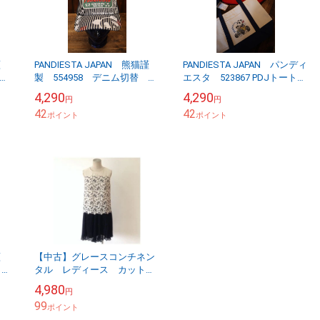
謹
PANDIESTA JAPAN 熊猫謹
PANDIESTA JAPAN パンディ
ャッ
製 554958 デニム切替 メ
エスタ 523867 PDJトートバ
ッシュキャップ ブラック
ッグ
4,290
4,290
円
円
42
42
ポイント
ポイント
謹
【中古】グレースコンチネン
ミリ
タル レディース カットワ
ークプリーツワンピース ベ
4,980
円
ージュ×ブラック サイズ36
99
ポイント