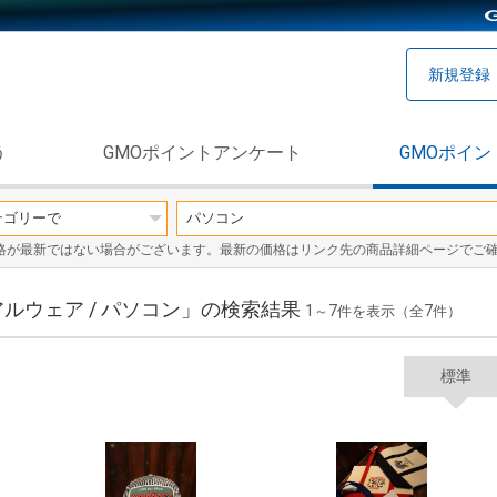
新規登録
う
GMOポイントアンケート
GMOポイン
格が最新ではない場合がございます。最新の価格はリンク先の商品詳細ページでご
ルウェア / パソコン」の検索結果
1
7
7
～
件を表示（全
件）
標準