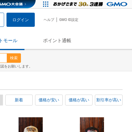
ログイン
ヘルプ
GMO ID設定
トモール
ポイント通帳
検索
確認をお願いします。
新着
価格が安い
価格が高い
割引率が高い