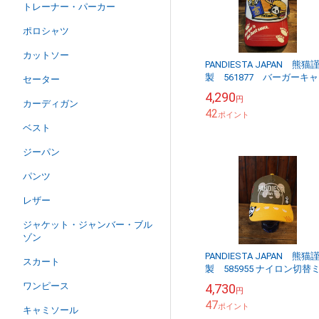
トレーナー・パーカー
ポロシャツ
カットソー
PANDIESTA JAPAN 熊猫
製 561877 バーガーキ
セーター
プ トリコ
4,290
円
カーディガン
42
ポイント
ベスト
ジーパン
パンツ
レザー
ジャケット・ジャンバー・ブル
ゾン
PANDIESTA JAPAN 熊猫
スカート
製 585955 ナイロン切替
タリーキャップ カーキ
ワンピース
4,730
円
47
ポイント
キャミソール