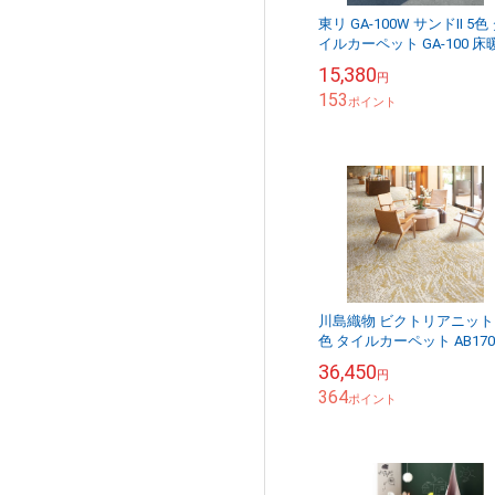
東リ GA-100W サンドⅡ 5色
イルカーペット GA-100 床暖
房対応 （販売単位：ケース
15,380
円
153
ポイント
川島織物 ビクトリアニット 
色 タイルカーペット AB170
1～AB1700-4 （販売単位：
36,450
円
ース）
364
ポイント