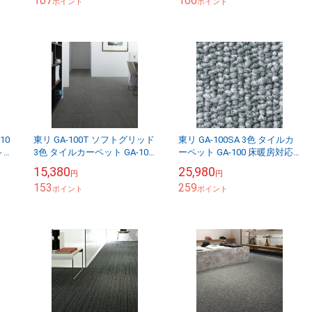
107
106
ポイント
ポイント
10
東リ GA-100T ソフトグリッド
東リ GA-100SA 3色 タイルカ
～
3色 タイルカーペット GA-100
ーペット GA-100 床暖房対応
床暖房対応 （販売単位：ケー
（販売単位：ケース）
15,380
25,980
円
円
ス）
153
259
ポイント
ポイント