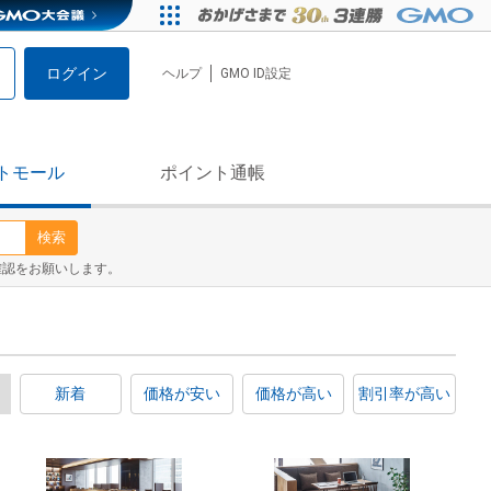
ログイン
ヘルプ
GMO ID設定
トモール
ポイント通帳
検索
確認をお願いします。
新着
価格が安い
価格が高い
割引率が高い