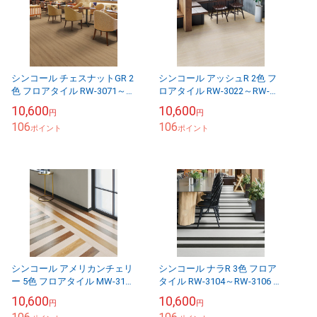
シンコール チェスナットGR 2
シンコール アッシュR 2色 フ
色 フロアタイル RW-3071～
ロアタイル RW-3022～RW-
RW-3072 マットネラ2025-
3023 マットネラ2025-2028 1
10,600
10,600
円
円
2028 1ケース46枚入り...
ケース46枚入り（販売...
106
106
ポイント
ポイント
シンコール アメリカンチェリ
シンコール ナラR 3色 フロア
ー 5色 フロアタイル MW-3121
タイル RW-3104～RW-3106 マ
～MW-3125 マットネラ2025-
ットネラ2025-2028 1ケース46
10,600
10,600
円
円
2028 1ケース46枚入...
枚入り（販売単位...