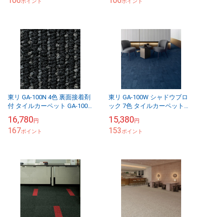
106
106
ポイント
ポイント
東リ GA-100N 4色 裏面接着剤
東リ GA-100W シャドウブロ
付 タイルカーペット GA-100
ック 7色 タイルカーペット
（販売単位：ケース）
GA-100 床暖房対応 （販売単
16,780
15,380
円
円
位：ケース）
167
153
ポイント
ポイント