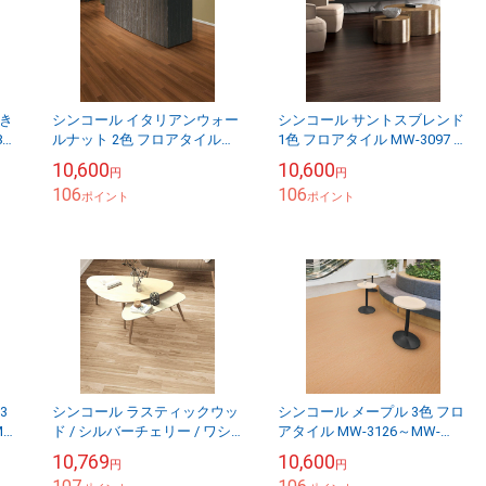
置き
シンコール イタリアンウォー
シンコール サントスブレンド
8～
ルナット 2色 フロアタイル
1色 フロアタイル MW-3097 マ
MW-3131～MW-3132 マット
ットネラ2025-2028 1ケース46
10,600
10,600
円
円
ネラ2025-2028 1ケース4...
枚入り（販売単位：ケー...
106
106
ポイント
ポイント
3
シンコール ラスティックウッ
シンコール メープル 3色 フロ
O-
ド / シルバーチェリー / ワシ
アタイル MW-3126～MW-
ラ
ントンウォール 4色 置き敷き
3128 マットネラ2025-2028 1
10,769
10,600
円
円
フロアタイル MO-3301～MO...
ケース46枚入り（販売単...