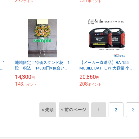
277
231
ポイント
ポイント
 1
地域限定！特価スタンド花 1
【メーカー直送品】BA-155
い指
段 税込 14300円※色合い指
MOBILE BATTERY 大容量 小型
の
定できません 色合い指定の
モバイル バッテリー 電源 株
14,300
20,860
円
円
場合は16500円税込～
式会社 富士倉 フジクラ...
143
208
ポイント
ポイント
« 先頭
< 前のページ
1
2
3