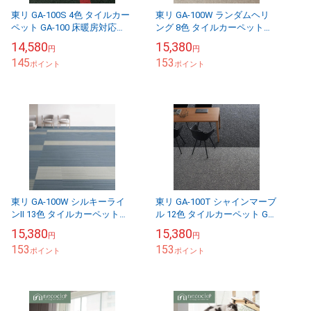
東リ GA-100S 4色 タイルカー
東リ GA-100W ランダムヘリ
ペット GA-100 床暖房対応
ング 8色 タイルカーペット
（販売単位：ケース）
GA-100 床暖房対応 （販売単
14,580
15,380
円
円
位：ケース）
145
153
ポイント
ポイント
東リ GA-100W シルキーライ
東リ GA-100T シャインマーブ
ンⅡ 13色 タイルカーペット
ル 12色 タイルカーペット GA-
GA-100 床暖房対応 （販売単
100 床暖房対応 （販売単位：
15,380
15,380
円
円
位：ケース）
ケース）
153
153
ポイント
ポイント