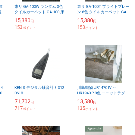
 タ
東リ GA-100W ランダム 3色
東リ GA-100T ブライトプレー
タイルカーペット GA-100 床
ン 6色 タイルカーペット GA-
）
暖房対応 （販売単位：ケー
100 床暖房対応 （販売単位：
15,380
15,380
円
円
ス）
ケース）
153
153
ポイント
ポイント
4
KENIS デジタル騒音計 3-312-
川島織物 UR1470 IV ～
0-
0618
UR1940 P 8色 ユニットラグ ソ
ケ
フティライン 1ケース6枚入り
71,702
13,580
円
円
(購入単位：ケース)
717
135
ポイント
ポイント