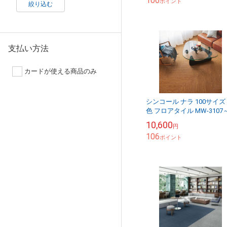
106
ポイント
絞り込む
支払い方法
カードが使える商品のみ
シンコール ナラ 100サイズ 
色 フロアタイル MW-3107
MW-3116 マットネラ2025-
10,600
円
2028 1ケース46枚...
106
ポイント