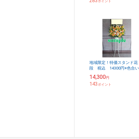
283
ポイント
地域限定！特価スタンド花
段 税込 14300円※色合
定できません 色合い指定
14,300
円
場合は16500円税込～
143
ポイント