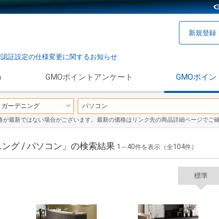
新規登録
階認証設定の仕様変更に関するお知らせ
う
GMOポイントアンケート
GMOポイン
格が最新ではない場合がございます。最新の価格はリンク先の商品詳細ページでご
ング / パソコン」の検索結果
1
40
104
～
件を表示（全
件）
標準