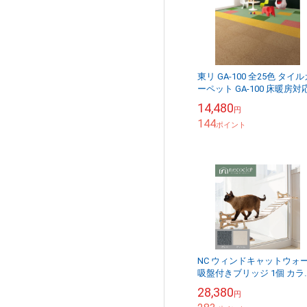
東リ GA-100 全25色 タイ
ーペット GA-100 床暖房対応
オフィスや店舗にも （販売
14,480
円
位：ケース）
144
ポイント
NC ウィンドキャットウォ
吸盤付きブリッジ 1個 カラ
モダングレー/リッチクリ
28,380
円
#ネコシア necocia ねこ ca..