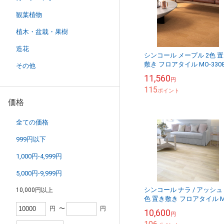
観葉植物
植木・盆栽・果樹
造花
シンコール メープル 2色 
敷き フロアタイル MO-330
その他
MO-3309 マットネラ2025-
11,560
円
2028 1ケース36枚入...
115
ポイント
価格
全ての価格
999円以下
1,000円-4,999円
5,000円-9,999円
シンコール ナラ / アッシュ 
10,000円以上
色 置き敷き フロアタイル M
3305～MO-3307 マットネ
円
〜
円
10,600
円
2025-2028 1ケー...