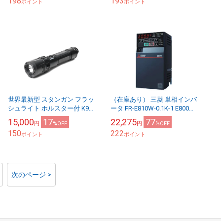
198
193
奥行4...
ポイント
ポイント
世界最新型 スタンガン フラッ
（在庫あり） 三菱 単相インバ
シュライト ホルスター付 K99-
ータ FR-E810W-0.1K-1 E800シ
PRO 防犯 護身用 女性の夜道の
リーズ 単相100V入力 0.1kW
15,000
17
22,275
77
円
%OFF
円
%OFF
一人歩き 18歳以上用
(三相モーター...
150
222
ポイント
ポイント
次のページ >