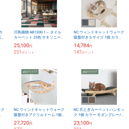
ルカ
川島織物 AB1300-1～ タイル
NC ウィンドキャットウォーク
カーペット 25色 サキソニーエ
吸盤付きＳサイズ 1個 カラー
単
コ（購入単位：ケース）
モダングレー/リッチクリーム
25,100
14,784
円
円
#ネコシア necocia ねこ ca...
251
147
ポイント
ポイント
ーク
NC ウィンドキャットウォーク
NC 爪とぎカーペットハンモッ
ー
吸盤付きアクリルドーム 1個
ク 1個 カラー モダングレー/
ーム
#ネコシア necocia ねこ
クラシックモカ #ネコシア
27,720
23,100
円
円
.
catwalk ペット
necocia ねこ ツメとぎ ペット