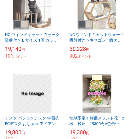
NC ウィンドキャットウォーク
NC ウィンドキャットウォーク
吸盤付きＬサイズ 1個 カラー
吸盤付きヘキサゴン 1個 カラ
モダングレー/リッチクリーム
ー モダングレー/リッチクリ
19,140
30,228
円
円
#ネコシア necocia ねこ ca...
ーム #ネコシア necocia ねこ
191
302
ポイント
c...
ポイント
デスク パソコンデスク 学習机
地域限定！特価スタンド花 2
PCデスク おしゃれ アイアン
段 税込 19300円※色合い指
レッグ スリムデスク
定できません 色合い指定の
19,800
19,300
円
円
COLLEND コレンド 約幅818×
場合は22000円税込～