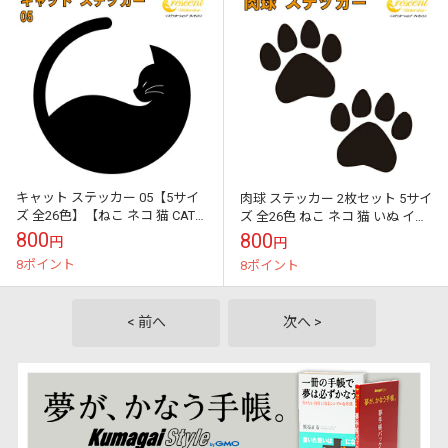
キャット ステッカー 05【5サイ
肉球 ステッカー 2枚セット 5サイ
ズ 全26色】【ねこ ネコ 猫 CAT
ズ 全26色 ねこ ネコ 猫 いぬ イヌ
トライバル タトゥー 傷隠し かわ
犬 ドッグ 傷隠し かわいい 可愛
800
800
円
円
いい 可愛い キュート...
い キュート シー...
8ポイント
8ポイント
< 前へ
次へ >