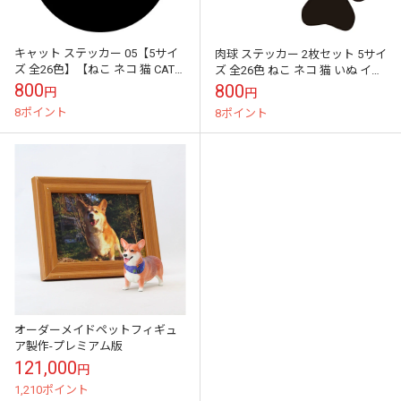
キャット ステッカー 05【5サイ
肉球 ステッカー 2枚セット 5サイ
ズ 全26色】【ねこ ネコ 猫 CAT
ズ 全26色 ねこ ネコ 猫 いぬ イヌ
トライバル タトゥー 傷隠し かわ
犬 ドッグ 傷隠し かわいい 可愛
800
800
円
円
いい 可愛い キュート...
い キュート シー...
8ポイント
8ポイント
オーダーメイドペットフィギュ
ア製作-プレミアム版
121,000
円
1,210ポイント