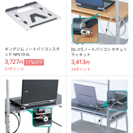
キングジム ノートパソコンスタ
[SL-31] ノートパソコン セキュリ
ンド NPS10-SL
ティキット
3,727
3,413
11%OFF
円
円
37ポイント
34ポイント