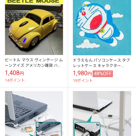
ビートル マウス ヴィンテージ ム
ドラえもん パソコンケース タブ
ーンアイズ アメリカン雑貨 ハー
レットケース キャラクター
レー カスタム iPad パソコン ワ
911214001 ショウワノート
1,408
1,980
48%OFF
円
円
イヤレス 当時物
14ポイント
19ポイント