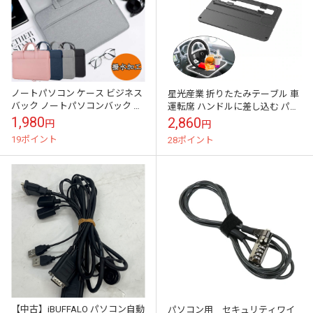
ノートパソコン ケース ビジネス
星光産業 折りたたみテーブル 車
バック ノートパソコンバック ノ
運転席 ハンドルに差し込む パソ
ートPC 13 14 15.6インチ 大容量
コン作業 食事等 収納 便利 収納
1,980
2,860
円
円
取っ手付き
袋付 EB-208
19ポイント
28ポイント
【中古】iBUFFALO パソコン自動
パソコン用 セキュリティワイ