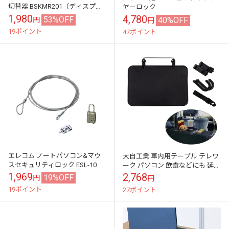
切替器 BSKMR201（ディスプレ
ヤーロック
イ/USBキーボード/USBマウス）
1,980
4,780
53%OFF
40%OFF
円
円
操作中のパソコンが一...
19ポイント
47ポイント
エレコム ノートパソコン&マウ
大自工業 車内用テーブル テレワ
スセキュリティロック ESL-10
ーク パソコン 飲食などにも 延長
可能サイドテーブル付 耐荷重
1,969
2,768
19%OFF
円
円
5kg 車内 運転席・後部席 L-1...
19ポイント
27ポイント