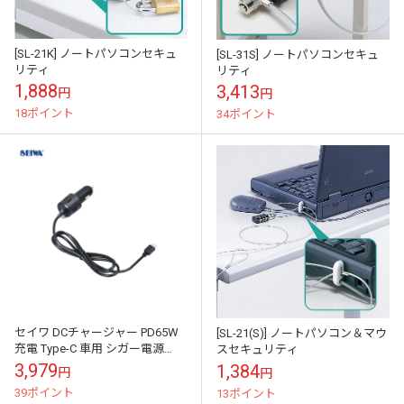
[SL-21K] ノートパソコンセキュ
[SL-31S] ノートパソコンセキュ
リティ
リティ
1,888
3,413
円
円
18ポイント
34ポイント
セイワ DCチャージャー PD65W
[SL-21(S)] ノートパソコン＆マウ
充電 Type-C 車用 シガー電源
スセキュリティ
DC12/24V ノートパソコン・スマ
3,979
1,384
円
円
ホ・iPad・電...
39ポイント
13ポイント